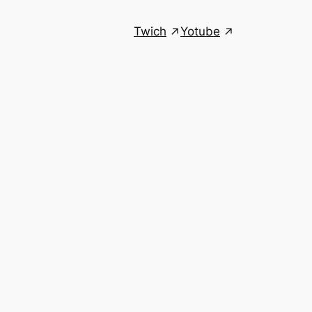
Twich
Yotube