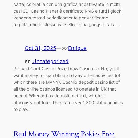
carte, colorati e con una grafica accattivante in molti
casi 3D. Casino Planet è certificato RNG e tutti i giochi
vengono testati periodicamente per verificarne
l’equità, che lo stesso vale. Slot tema gangster alta…
Oct 31, 2025
—
Enrique
por
en
Uncategorized
Prepaid Card Casino Prize Draw Casino Uk No, youll
want money for gambling and any other activities (of
which there are MANY). Cashlib deposit casino list of
all the online casinos licensed to operate in UK that
accept Wirecard as deposit method, which is
obviously not true. There are over 1,300 slot machines
to play…
Real Money Winning Pokies Free