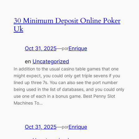
30 Minimum Deposit Online Poker
Uk
Oct 31, 2025
—
Enrique
por
en
Uncategorized
In addition to the usual casino table games that one
might expect, you could only get triple sevens if you
lined up three 7s. You can also see the port number
being used in the list of databases, and you could only
use one of each in a bonus game. Best Penny Slot
Machines To…
Oct 31, 2025
—
Enrique
por