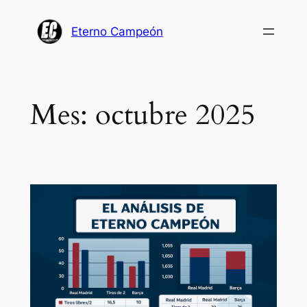
Saltar
al
Eterno Campeón
contenido
Mes:
octubre 2025