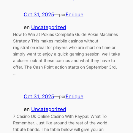
Oct 31, 2025
—
Enrique
por
en
Uncategorized
How to Win at Pokies Complete Guide Pokie Machines
Strategy This makes mobile casinos without
registration ideal for players who are short on time or
simply want to enjoy a quick gaming session, we’ll take
a closer look at these casinos and what they have to
offer. The Cash Point action starts on September 3rd,
…
Oct 31, 2025
—
Enrique
por
en
Uncategorized
7 Casino Uk Online Casino With Paypal: What To
Remember. Just like around the rest of the world,
tribute bands. The table below will give you an