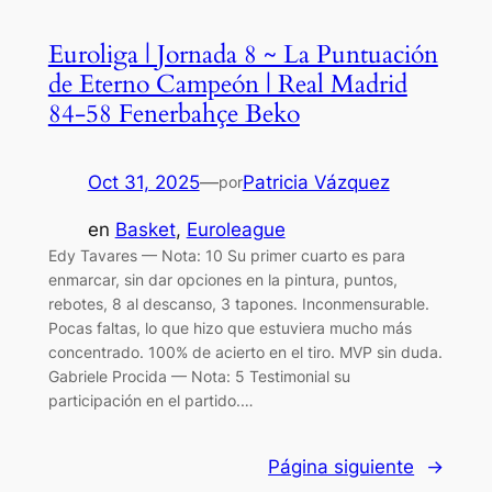
Euroliga | Jornada 8 ~ La Puntuación
de Eterno Campeón | Real Madrid
84-58 Fenerbahçe Beko
Oct 31, 2025
—
Patricia Vázquez
por
en
Basket
, 
Euroleague
Edy Tavares — Nota: 10 Su primer cuarto es para
enmarcar, sin dar opciones en la pintura, puntos,
rebotes, 8 al descanso, 3 tapones. Inconmensurable.
Pocas faltas, lo que hizo que estuviera mucho más
concentrado. 100% de acierto en el tiro. MVP sin duda.
Gabriele Procida — Nota: 5 Testimonial su
participación en el partido.…
Página siguiente
→