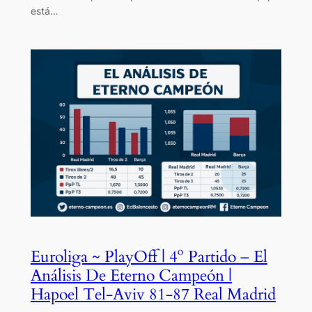
está…
Euroliga ~ PlayOff | 4º Partido – El
Análisis De Eterno Campeón |
Hapoel Tel-Aviv 81-87 Real Madrid