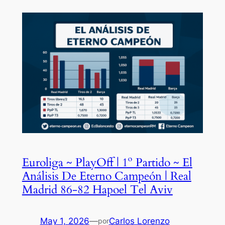
Euroliga ~ PlayOff | 1º Partido ~ El
Análisis De Eterno Campeón | Real
Madrid 86-82 Hapoel Tel Aviv
May 1, 2026
—
Carlos Lorenzo
por