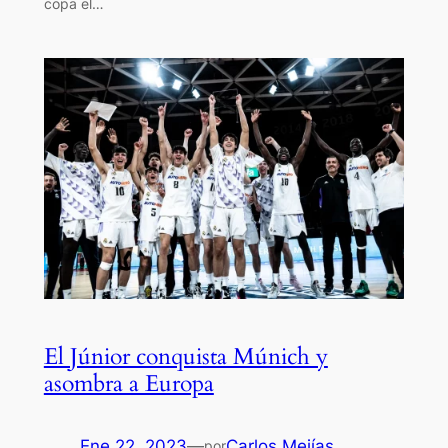
copa el…
El Júnior conquista Múnich y
asombra a Europa
Ene 22, 2023
—
Carlos Mejías
por