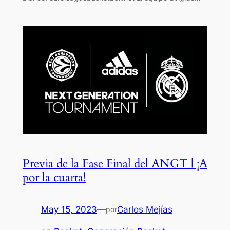
Previa de la Fase Final del ANGT | ¡A
por la cuarta!
May 15, 2023
—
Carlos Mejías
por