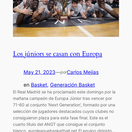
Los júniors se casan con Europa
May 21, 2023
—
Carlos Mejías
por
en
Basket
, 
Generación Basket
El Real Madrid se ha proclamado este domingo por la
mañana campeón de Europa Júnior tras vencer por
71-60 al conjunto ‘Next Generation’, formado por una
selección de jugadores destacados cuyos clubes no
consiguieron plaza para esta fase final. Este es el
cuarto título del ANGT que consigue el conjunto
blanco. euroleaguebasketball.net El equipo dirigido…