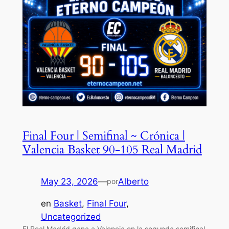
Final Four | Semifinal ~ Crónica |
Valencia Basket 90-105 Real Madrid
May 23, 2026
—
Alberto
por
en
Basket
, 
Final Four
, 
Uncategorized
El Real Madrid gana a Valencia en la segunda semifinal