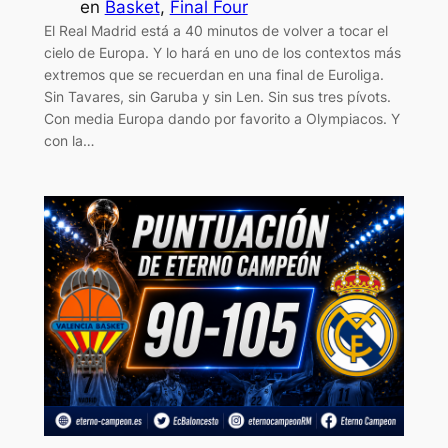
en
Basket
, 
Final Four
El Real Madrid está a 40 minutos de volver a tocar el
cielo de Europa. Y lo hará en uno de los contextos más
extremos que se recuerdan en una final de Euroliga.
Sin Tavares, sin Garuba y sin Len. Sin sus tres pívots.
Con media Europa dando por favorito a Olympiacos. Y
con la…