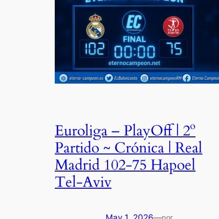
Euroliga – PlayOff | 2º
Partido ~ Crónica | Real
Madrid 102-75 Hapoel
Tel-Aviv
May 1, 2026
—
por