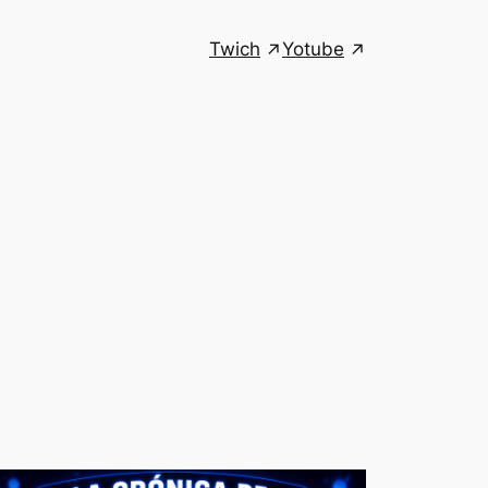
Twich
Yotube