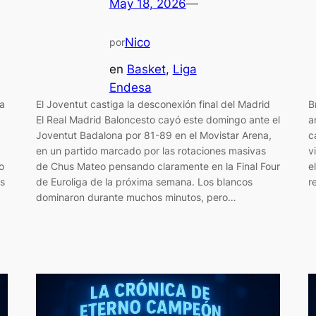
May 18, 2026
—
Nico
por
en
Basket
, 
Liga
Endesa
ta
El Joventut castiga la desconexión final del Madrid
B
El Real Madrid Baloncesto cayó este domingo ante el
a
Joventut Badalona por 81-89 en el Movistar Arena,
c
en un partido marcado por las rotaciones masivas
v
o
de Chus Mateo pensando claramente en la Final Four
e
es
de Euroliga de la próxima semana. Los blancos
r
dominaron durante muchos minutos, pero…