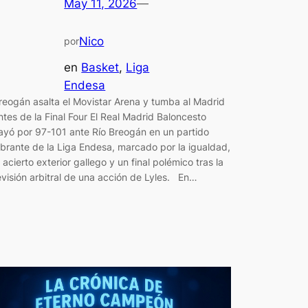
May 11, 2026
—
Nico
por
en
Basket
, 
Liga
Endesa
reogán asalta el Movistar Arena y tumba al Madrid
ntes de la Final Four El Real Madrid Baloncesto
ayó por 97-101 ante Río Breogán en un partido
ibrante de la Liga Endesa, marcado por la igualdad,
l acierto exterior gallego y un final polémico tras la
evisión arbitral de una acción de Lyles. En…