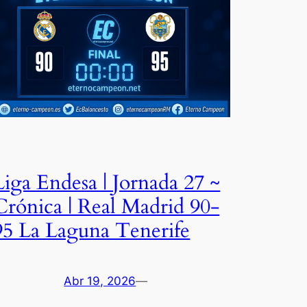
Liga Endesa | Jornada 27 ~
Crónica | Real Madrid 90-
95 La Laguna Tenerife
Abr 19, 2026
—