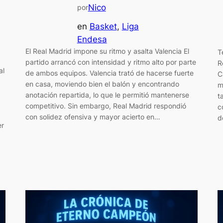
Nico
por
en
Basket
, 
Liga
Endesa
El Real Madrid impone su ritmo y asalta Valencia El
T
partido arrancó con intensidad y ritmo alto por parte
R
al
de ambos equipos. Valencia trató de hacerse fuerte
C
en casa, moviendo bien el balón y encontrando
m
anotación repartida, lo que le permitió mantenerse
t
competitivo. Sin embargo, Real Madrid respondió
c
con solidez ofensiva y mayor acierto en…
d
er