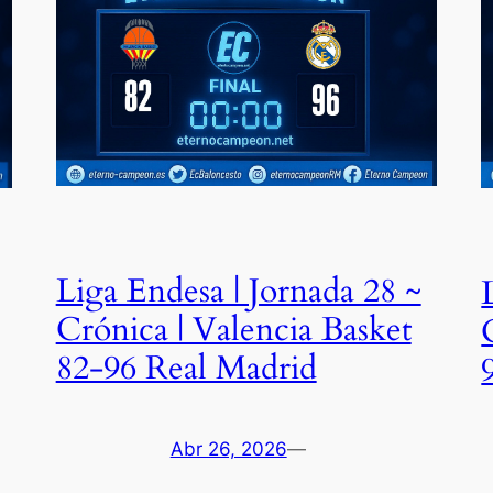
Liga Endesa | Jornada 28 ~
Crónica | Valencia Basket
82-96 Real Madrid
Abr 26, 2026
—