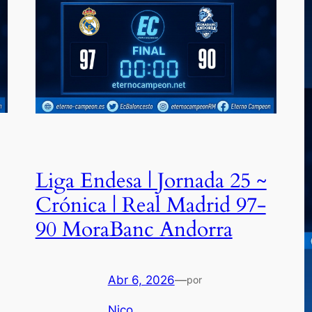
Liga Endesa | Jornada 25 ~
Crónica | Real Madrid 97-
90 MoraBanc Andorra
Abr 6, 2026
—
por
Nico