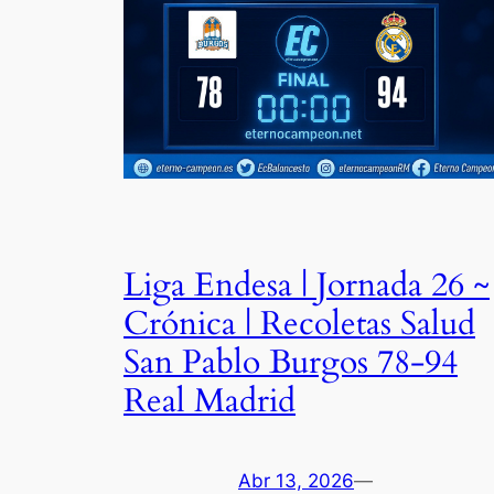
Liga Endesa | Jornada 26 ~
Crónica | Recoletas Salud
San Pablo Burgos 78-94
Real Madrid
Abr 13, 2026
—