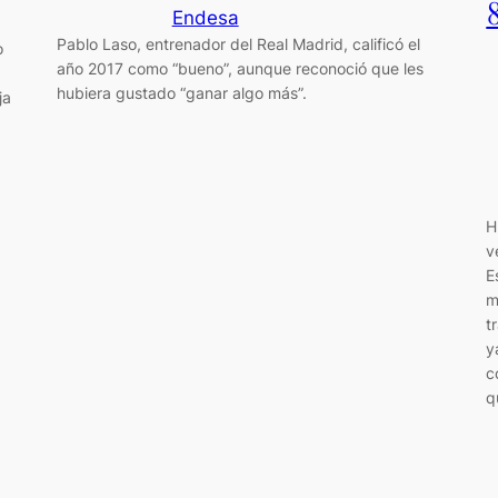
Endesa
Pablo Laso, entrenador del Real Madrid, calificó el
o
año 2017 como “bueno”, aunque reconoció que les
hubiera gustado “ganar algo más”.
ja
H
v
E
m
t
y
c
q