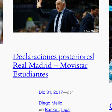
Declaraciones posteriores|
Real Madrid – Movistar
Estudiantes
Dic 31, 2017
—
por
Diego Mallo
en
Basket
, 
Liga