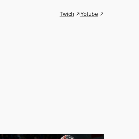
Twich
Yotube