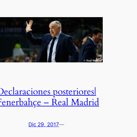
Declaraciones posteriores|
Fenerbahçe – Real Madrid
Dic 29, 2017
—