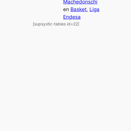
Machedonschi
en
Basket
, 
Liga
Endesa
[supsystic-tables id=22]