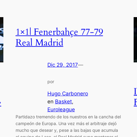
1×1| Fenerbahçe 77-79
Real Madrid
Dic 29, 2017
—
por
Hugo Carbonero
»
en
Basket
, 
Euroleague
Partidazo tremendo de los nuestros en la cancha del
campeón de Europa. Una vez más el arbitraje dejó
mucho que desear y, pese a las bajas que acumula
el equipo de Laso, el Real Madrid supo mantener el