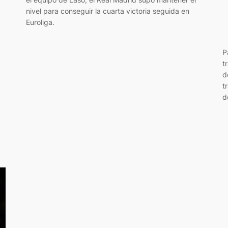
nivel para conseguir la cuarta victoria seguida en
Euroliga.
P
t
d
t
d