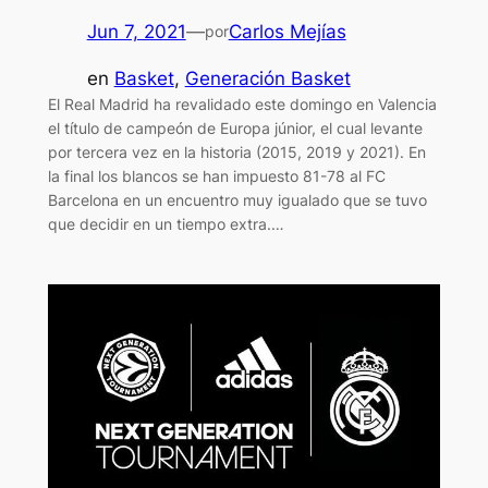
Jun 7, 2021
—
Carlos Mejías
por
en
Basket
, 
Generación Basket
El Real Madrid ha revalidado este domingo en Valencia
el título de campeón de Europa júnior, el cual levante
por tercera vez en la historia (2015, 2019 y 2021). En
la final los blancos se han impuesto 81-78 al FC
Barcelona en un encuentro muy igualado que se tuvo
que decidir en un tiempo extra.…