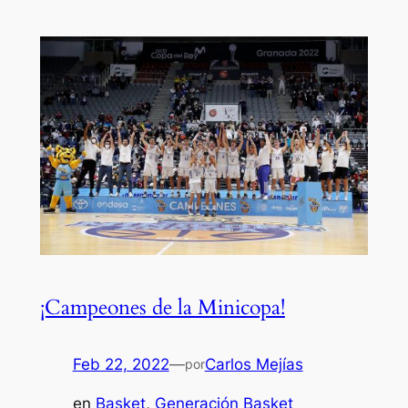
¡Campeones de la Minicopa!
Feb 22, 2022
—
Carlos Mejías
por
en
Basket
, 
Generación Basket