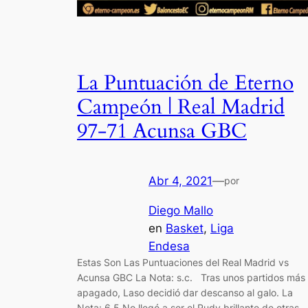
La Puntuación de Eterno
Campeón | Real Madrid
97-71 Acunsa GBC
Abr 4, 2021
—
por
Diego Mallo
en
Basket
, 
Liga
Endesa
Estas Son Las Puntuaciones del Real Madrid vs
Acunsa GBC La Nota: s.c. Tras unos partidos más
apagado, Laso decidió dar descanso al galo. La
Nota: 6,5 No llegó a ser el Rudy brillante de otras