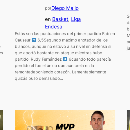
Diego Mallo
por
S
en
Basket
, 
Liga
d
Endesa
b
Estás son las puntuaciones del primer partido Fabien
M
Causeur
6,5Segundo máximo anotador de los
a
e
blancos, aunque no estuvo a su nivel en defensa sí
j
es
que aportó bastante en ataque mientras hubo
partido. Rudy Fernández
6cuando todo parecía
perdido el fue el único que aún creía en la
remontadaponiendo corazón. Lamentablemente
quizás puso demasiado…