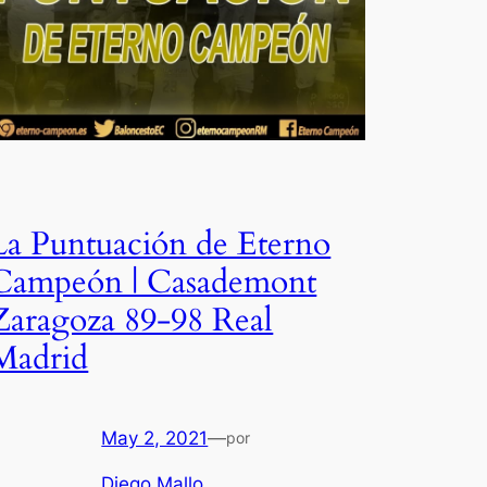
La Puntuación de Eterno
Campeón | Casademont
Zaragoza 89-98 Real
Madrid
May 2, 2021
—
por
Diego Mallo