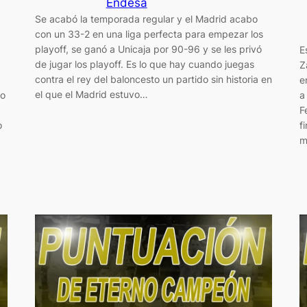
Endesa
Se acabó la temporada regular y el Madrid acabo
con un 33-2 en una liga perfecta para empezar los
playoff, se ganó a Unicaja por 90-96 y se les privó
E
de jugar los playoff. Es lo que hay cuando juegas
Z
contra el rey del baloncesto un partido sin historia en
e
el que el Madrid estuvo…
so
a
F
o
f
m