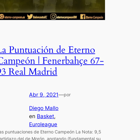
La Puntuación de Eterno
Campeón | Fenerbahçe 67-
93 Real Madrid
Abr 9, 2021
—
por
Diego Mallo
en
Basket
, 
Euroleague
as puntuaciones de Eterno Campeón La Nota: 9,5
artidazo del de Morón, anotando (fundamental su