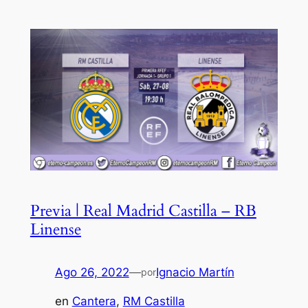
Previa | Real Madrid Castilla – RB
Linense
Ago 26, 2022
—
Ignacio Martín
por
en
Cantera
, 
RM Castilla