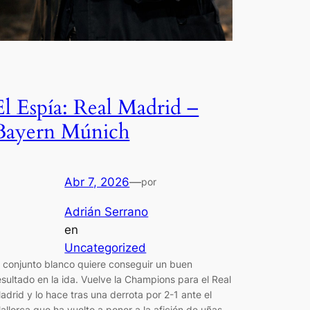
El Espía: Real Madrid –
Bayern Múnich
Abr 7, 2026
—
por
Adrián Serrano
en
Uncategorized
l conjunto blanco quiere conseguir un buen
esultado en la ida. Vuelve la Champions para el Real
adrid y lo hace tras una derrota por 2-1 ante el
allorca que ha vuelto a poner a la afición de uñas