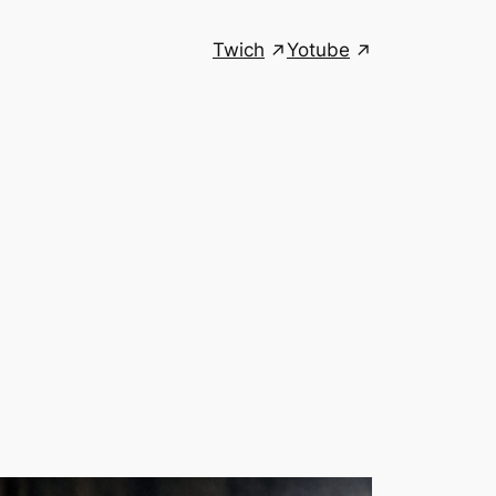
Twich
Yotube