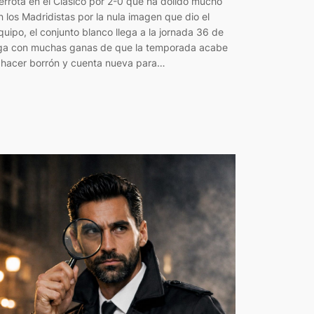
errota en el Clásico por 2-0 que ha dolido mucho
n los Madridistas por la nula imagen que dio el
quipo, el conjunto blanco llega a la jornada 36 de
iga con muchas ganas de que la temporada acabe
 hacer borrón y cuenta nueva para…