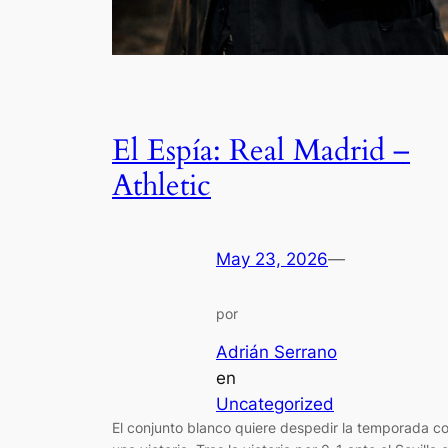
El Espía: Real Madrid –
Athletic
May 23, 2026
—
por
Adrián Serrano
en
Uncategorized
El conjunto blanco quiere despedir la temporada c