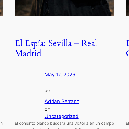
El Espía: Sevilla – Real
Madrid
May 17, 2026
—
por
Adrián Serrano
en
Uncategorized
on
El conjunto blanco buscará una victoria en un campo
E