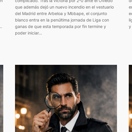
en
complicado. Tras la victoria por 2-0 ante el Oviedo
d
que además dejó un nuevo incendio en el vestuario
e
del Madrid entre Arbeloa y Mbbape, el conjunto
e
blanco entra en la penúltima jornada de Liga con
l
a…
ganas de que esta temporada por fin termine y
y
poder iniciar…