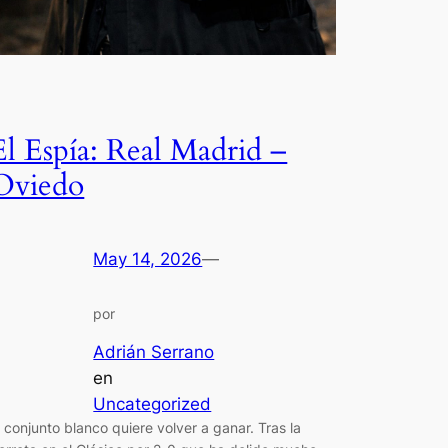
El Espía: Real Madrid –
Oviedo
May 14, 2026
—
por
Adrián Serrano
en
Uncategorized
l conjunto blanco quiere volver a ganar. Tras la