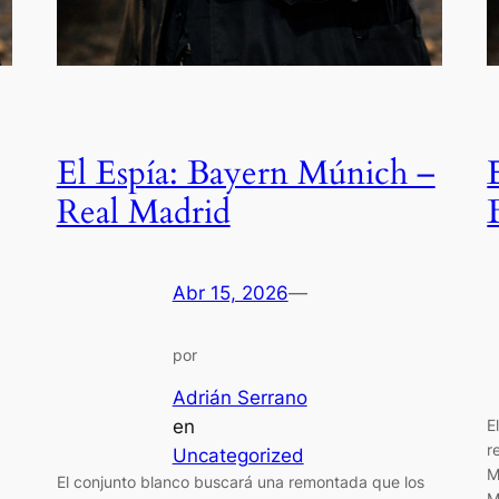
El Espía: Bayern Múnich –
Real Madrid
Abr 15, 2026
—
por
Adrián Serrano
en
E
r
Uncategorized
M
El conjunto blanco buscará una remontada que los
M