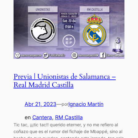
Previa | Unionistas de Salamanca –
Real Madrid Castilla
Abr 21, 2023
—
Ignacio Martín
por
en
Cantera
, 
RM Castilla
Tic tac, ¡¡¡tic tac!! querido eterner, y no me refiero al
coñazo que es el rumor del fichaje de Mbappé, sino al