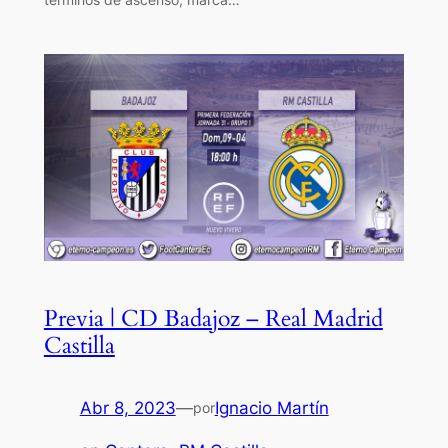
Previa | CD Badajoz – Real Madrid
Castilla
Abr 8, 2023
—
Ignacio Martín
por