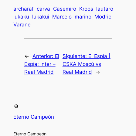
archaraf
carva
Casemiro
Kroos
lautaro
lukaku
lukakui
Marcelo
marino
Modric
Varane
←
Anterior:
El
Siguiente:
El Espía |
Espía: Inter –
CSKA Moscú vs
Real Madrid
Real Madrid
→
Eterno Campeón
Eterno Campeón