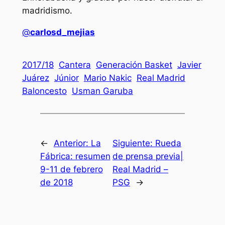
madridismo.
@
carlosd_mejias
2017/18
Cantera
Generación Basket
Javier
Juárez
Júnior
Mario Nakic
Real Madrid
Baloncesto
Usman Garuba
←
Anterior:
La
Siguiente:
Rueda
Fábrica: resumen
de prensa previa|
9-11 de febrero
Real Madrid –
de 2018
PSG
→