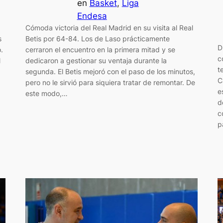
en
Basket
, 
Liga
Endesa
Cómoda victoria del Real Madrid en su visita al Real
Betis por 64-84. Los de Laso prácticamente
s
D
cerraron el encuentro en la primera mitad y se
.
c
dedicaron a gestionar su ventaja durante la
l
t
segunda. El Betis mejoró con el paso de los minutos,
C
pero no le sirvió para siquiera tratar de remontar. De
e
este modo,…
d
c
p