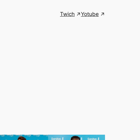
Twich
Yotube