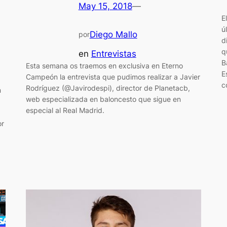
May 15, 2018
—
E
ú
Diego Mallo
por
d
q
en
Entrevistas
B
Esta semana os traemos en exclusiva en Eterno
E
Campeón la entrevista que pudimos realizar a Javier
c
Rodríguez (@Javirodespi), director de Planetacb,
n
web especializada en baloncesto que sigue en
especial al Real Madrid.
or