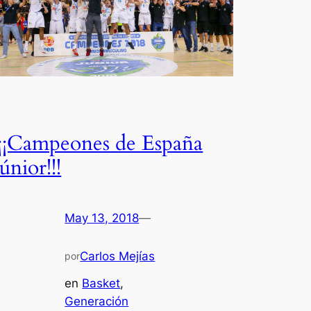
¡¡¡Campeones de España
Júnior!!!
May 13, 2018
—
Carlos Mejías
por
en
Basket
, 
Generación