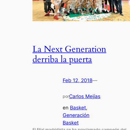
La Next Generation
derriba la puerta
Feb 12, 2018
—
Carlos Mejías
por
en
Basket
, 
Generación
Basket
El filial madridista se ha proclamado campeón del