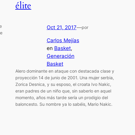
élite
e
Oct 21, 2017
—
por
se
Carlos Mejías
en
Basket
, 
Generación
Basket
Alero dominante en ataque con destacada clase y
proyección 14 de junio de 2001. Una mujer serbia,
Zorica Desnica, y su esposo, el croata Ivo Nakic,
eran padres de un niño que, sin saberlo en aquel
momento, años más tarde sería un prodigio del
baloncesto. Su nombre ya lo sabéis, Mario Nakic.