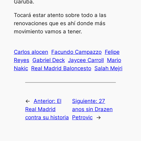
Garuba.
Tocará estar atento sobre todo a las
renovaciones que es ahí donde más
movimiento vamos a tener.
Carlos alocen
Facundo Campazzo
Felipe
Reyes
Gabriel Deck
Jaycee Carroll
Mario
Nakic
Real Madrid Baloncesto
Salah Mejri
←
Anterior:
El
Siguiente:
27
Real Madrid
anos sin Drazen
contra su historia
Petrovic
→