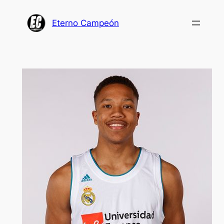
Saltar
al
Eterno Campeón
contenido