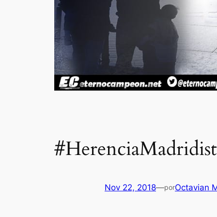
#HerenciaMadridist
Nov 22, 2018
—
Octavian 
por