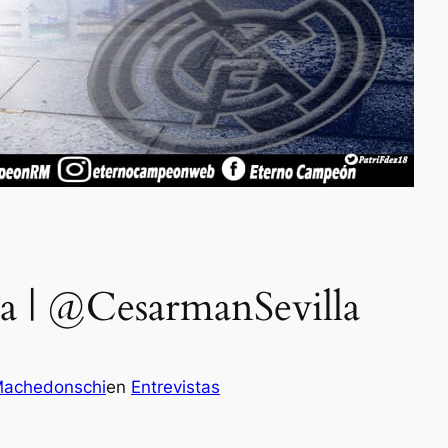
a | @CesarmanSevilla
Machedonschi
en
Entrevistas