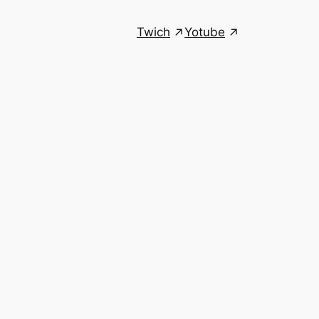
Twich
Yotube