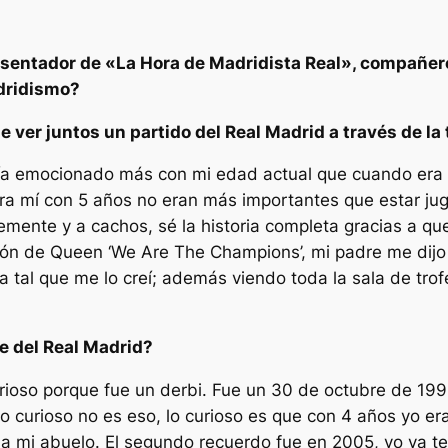
esentador de «La Hora de Madridista Real», compañe
adridismo?
de ver juntos un partido del Real Madrid a través de l
ía emocionado más con mi edad actual que cuando era
ara mí con 5 años no eran más importantes que estar j
ente y a cachos, sé la historia completa gracias a que
ón de Queen ‘We Are The Champions’, mi padre me dijo q
a tal que me lo creí; además viendo toda la sala de tro
te del Real Madrid?
urioso porque fue un derbi. Fue un 30 de octubre de 199
 curioso no es eso, lo curioso es que con 4 años yo era 
nto a mi abuelo. El segundo recuerdo fue en 2005, yo ya t