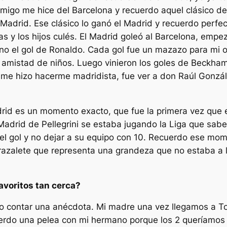
 amigo me hice del Barcelona y recuerdo aquel clásico d
Madrid. Ese clásico lo ganó el Madrid y recuerdo perfe
 y los hijos culés. El Madrid goleó al Barcelona, empe
no el gol de Ronaldo. Cada gol fue un mazazo para mi or
ve amistad de niños. Luego vinieron los goles de Beckh
e me hizo hacerme madridista, fue ver a don Raúl Gonzá
drid es un momento exacto, que fue la primera vez que 
l Madrid de Pellegrini se estaba jugando la Liga que sa
el gol y no dejar a su equipo con 10. Recuerdo ese mo
brazalete que representa una grandeza que no estaba a 
favoritos tan cerca?
ero contar una anécdota. Mi madre una vez llegamos a T
rdo una pelea con mi hermano porque los 2 queríamos l