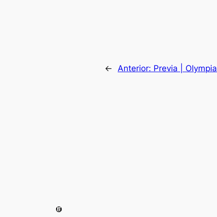
←
Anterior:
Previa | Olympi