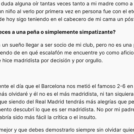
 duda alguna oír tantas veces tanto a mi madre como a 
un niño al verlo por primera vez en persona fue con el e
 de hoy sigo teniendo en el cabecero de mi cama un pós
eneces a una peña o simplemente simpatizante?
 un sueño llegar a ser socio de mi club, pero no es una 
ndo de en qué escalafón me encuentre yo como aficion
ice madridista por decisión y por orgullo.
ente el día que el Barcelona nos metió el famoso 2-6 e
más olvidaré y él no es el más madridista, ni tan siquier
e siendo del Real Madrid tendrás más alegrías que pena
nto descubrí lo que es ser madridista. No por mi padr
ía sido más fácil la crítica o el insulto.
 mejor y que debes demostrarlo siempre sin olvidar qui