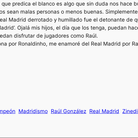
e que predica el blanco es algo que sin duda nos hace 
ipos sean malas personas o menos buenas. Simplemente 
eal Madrid derrotado y humillado fue el detonante de qu
rid’. Ojalá mis hijos, el día que los tenga, puedan hace
edan disfrutar de jugadores como Raúl.
celona por Ronaldinho, me enamoré del Real Madrid por Ra
ampeón
Madridismo
Raúl González
Real Madrid
Zined