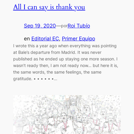
All I can say is thank you
Sep 19, 2020
—
Roi Tubío
por
en
Editorial EC
, 
Primer Equipo
I wrote this a year ago when everything was pointing
at Bale’s departure from Madrid. It was never
published as he ended up staying one more season. I
wasn’t ready then, I am not ready now… but here it is,
the same words, the same feelings, the same
gratitude. • • • • • •…