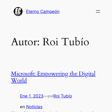
Saltar
al
Eterno Campeón
contenido
Autor:
Roi Tubío
Microsoft: Empowering the Digital
World
Ene 1, 2023
—
Roi Tubío
por
en
Noticias