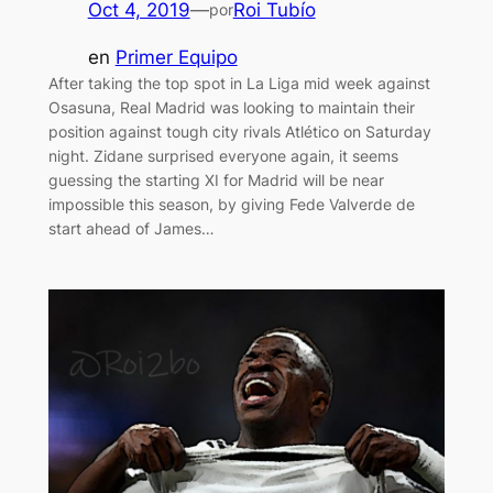
Oct 4, 2019
—
Roi Tubío
por
en
Primer Equipo
After taking the top spot in La Liga mid week against
Osasuna, Real Madrid was looking to maintain their
position against tough city rivals Atlético on Saturday
night. Zidane surprised everyone again, it seems
guessing the starting XI for Madrid will be near
impossible this season, by giving Fede Valverde de
start ahead of James…