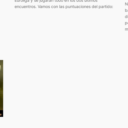
Euroliga y se jugarán todo en los dos últimos
N
encuentros. Vamos con las puntuaciones del partido:
b
d
p
m