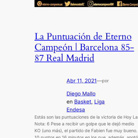
La Puntuación de Eterno
Campeón | Barcelona 85-
87 Real Madrid
Abr 11, 2021
—
por
Diego Mallo
en
Basket
, 
Liga
Endesa
Estás son las puntuaciones de la victoria de Hoy La
Nota: 6 Pese a recibir un golpe que le dejó medio
KO (uno más), el partido de Fabien fue muy bueno.
10 puntos en 16 minutos en los que, además, anotó