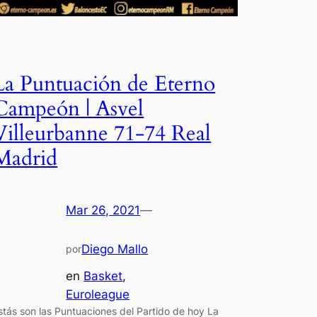
La Puntuación de Eterno
Campeón | Asvel
Villeurbanne 71-74 Real
Madrid
Mar 26, 2021
—
Diego Mallo
por
en
Basket
, 
Euroleague
stás son las Puntuaciones del Partido de hoy La