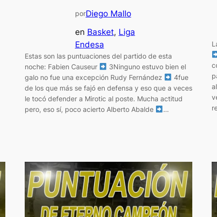
Diego Mallo
por
en
Basket
, 
Liga
Endesa
L
Estas son las puntuaciones del partido de esta
c
noche: Fabien Causeur
3Ninguno estuvo bien el
p
galo no fue una excepción Rudy Fernández
4fue
a
de los que más se fajó en defensa y eso que a veces
v
le tocó defender a Mirotic al poste. Mucha actitud
r
pero, eso sí, poco acierto Alberto Abalde
…