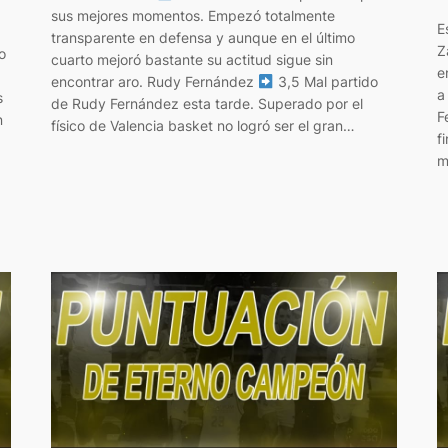
sus mejores momentos. Empezó totalmente
E
transparente en defensa y aunque en el último
Z
o
cuarto mejoró bastante su actitud sigue sin
e
encontrar aro. Rudy Fernández
3,5 Mal partido
a
s
de Rudy Fernández esta tarde. Superado por el
F
n
físico de Valencia basket no logró ser el gran…
f
e
m