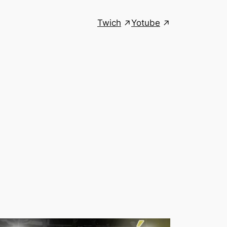
Twich
Yotube