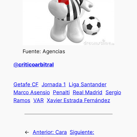
Fuente: Agencias
@
criticoarbitral
Getafe CF
Jornada 1
Liga Santander
Marco Asensio
Penalti
Real Madrid
Sergio
Ramos
VAR
Xavier Estrada Fernández
←
Anterior:
Cara
Siguiente: