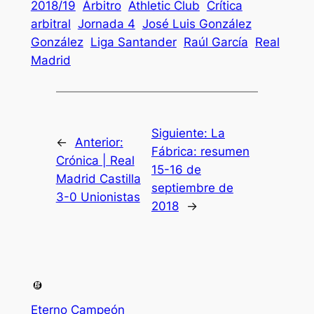
2018/19
Árbitro
Athletic Club
Crítica
arbitral
Jornada 4
José Luis González
González
Liga Santander
Raúl García
Real
Madrid
Siguiente:
La
←
Anterior:
Fábrica: resumen
Crónica | Real
15-16 de
Madrid Castilla
septiembre de
3-0 Unionistas
2018
→
Eterno Campeón