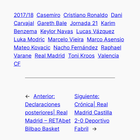
2017/18
Casemiro
Cristiano Ronaldo
Dani
Carvajal
Gareth Bale
Jornada 21
Karim
Benzema
Keylor Navas
Lucas Vázquez
Luka Modric
Marcelo Vieira
Marco Asensio
Mateo Kovacic
Nacho Fernández
Raphael
Varane
Real Madrid
Toni Kroos
Valencia
CF
←
Anterior:
Siguiente:
Declaraciones
Crónica| Real
posteriores| Real
Madrid Castilla
Madrid – RETAbet
2-0 Deportivo
Bilbao Basket
Fabril
→