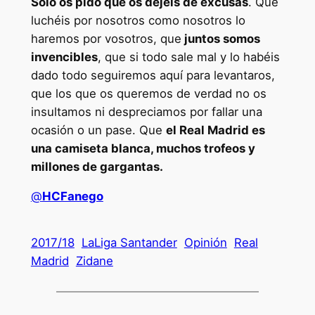
Solo os pido que os dejéis de excusas
. Que
luchéis por nosotros como nosotros lo
haremos por vosotros, que
juntos somos
invencibles
, que si todo sale mal y lo habéis
dado todo seguiremos aquí para levantaros,
que los que os queremos de verdad no os
insultamos ni despreciamos por fallar una
ocasión o un pase. Que
el Real Madrid es
una camiseta blanca, muchos trofeos y
millones de gargantas.
@
HCFanego
2017/18
LaLiga Santander
Opinión
Real
Madrid
Zidane