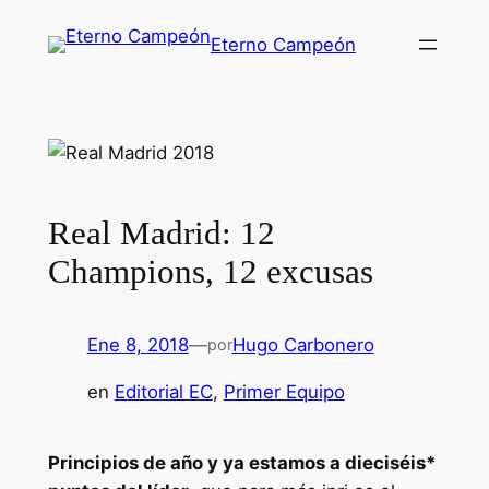
Saltar
Eterno Campeón
al
contenido
Real Madrid: 12
Champions, 12 excusas
Ene 8, 2018
—
Hugo Carbonero
por
en
Editorial EC
, 
Primer Equipo
Principios de año y ya estamos a dieciséis*