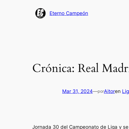
Saltar
al
Eterno Campeón
contenido
Crónica: Real Madr
Mar 31, 2024
—
Aitor
en
Li
por
Jornada 30 del Campeonato de Liga y se a