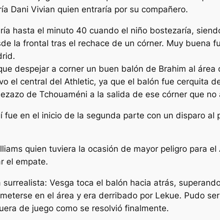
ía Dani Vivian quien entraría por su compañero.
ría hasta el minuto 40 cuando el niño bostezaría, siend
e la frontal tras el rechace de un córner. Muy buena fu
rid.
 que despejar a corner un buen balón de Brahim al áre
el central del Athletic, ya que el balón fue cerquita de
abezazo de Tchouaméni a la salida de ese córner que no 
 fue en el inicio de la segunda parte con un disparo a
liams quien tuviera la ocasión de mayor peligro para el 
r el empate.
 surrealista: Vesga toca el balón hacia atrás, superando
eterse en el área y era derribado por Lekue. Pudo ser p
uera de juego como se resolvió finalmente.