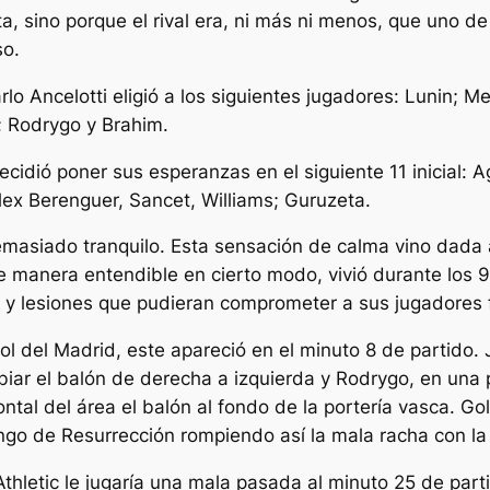
, sino porque el rival era, ni más ni menos, que uno de 
so.
rlo Ancelotti eligió a los siguientes jugadores: Lunin; M
; Rodrygo y Brahim.
cidió poner sus esperanzas en el siguiente 11 inicial: A
ex Berenguer, Sancet, Williams; Guruzeta.
emasiado tranquilo. Esta sensación de calma vino dada
 de manera entendible en cierto modo, vivió durante lo
s y lesiones que pudieran comprometer a sus jugadores f
gol del Madrid, este apareció en el minuto 8 de partido
ar el balón de derecha a izquierda y Rodrygo, en una 
ntal del área el balón al fondo de la portería vasca. Go
ingo de Resurrección rompiendo así la mala racha con l
 Athletic le jugaría una mala pasada al minuto 25 de pa