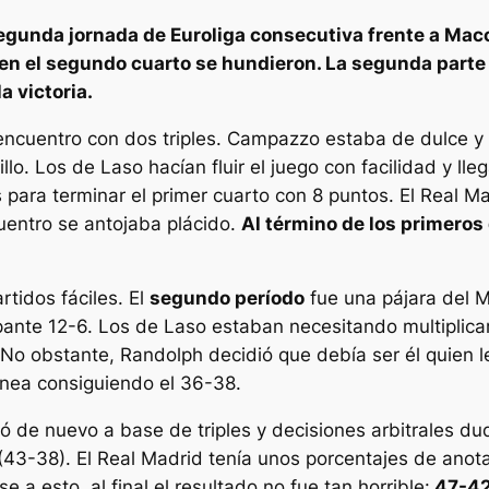
segunda jornada de Euroliga consecutiva frente a Macc
 en el segundo cuarto se hundieron. La segunda part
a victoria.
encuentro con dos triples. Campazzo estaba de dulce y l
llo. Los de Laso hacían fluir el juego con facilidad y ll
para terminar el primer cuarto con 8 puntos. El Real M
uentro se antojaba plácido.
Al término de los primeros
rtidos fáciles. El
segundo período
fue una pájara del M
cupante 12-6. Los de Laso estaban necesitando multiplic
No obstante, Randolph decidió que debía ser él quien le 
nea consiguiendo el 36-38.
de nuevo a base de triples y decisiones arbitrales dudo
(43-38). El Real Madrid tenía unos porcentajes de anota
 a esto, al final el resultado no fue tan horrible:
47-42 