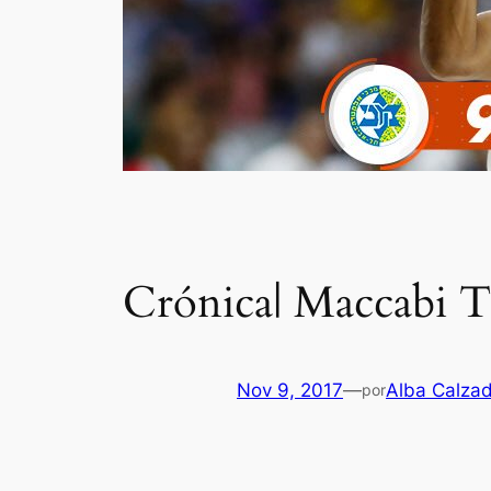
Crónica| Maccabi T
Nov 9, 2017
—
Alba Calza
por