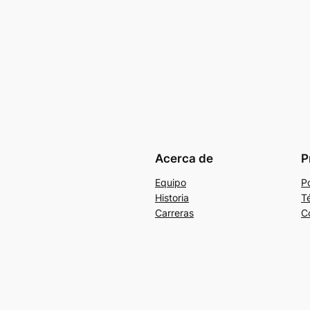
Acerca de
P
Equipo
Po
Historia
T
Carreras
C