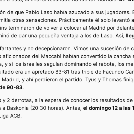
ión de que Pablo Laso había azuzado a sus jugadores. El
itía otras sensaciones. Prácticamente él solo levantó a 
ins terminaron de volver a colocar al Madrid por delant
minó de dar una pequeña ventaja a los de Laso. Así,
lle
nfartantes y no decepcionaron. Vimos una sucesión de 
 aficionados del Maccabi habían convertido la cancha en
ta, y si los israelíes seguían dominando el rebote, los
esultado era un apretado 83-81 tras triple de Facundo 
Madrid, y ahí perdieron el partido. Tyus y Thomas finiq
e de 90-83
.
 y 2 derrotas, a la espera de conocer los resultados de 
n a Baskonia (20:30 horas). Antes,
el domingo 12 a las 
 Liga ACB.