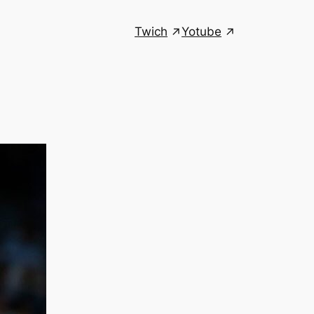
Twich
Yotube