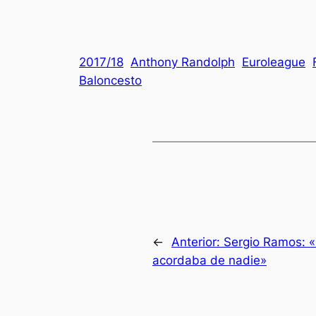
2017/18
Anthony Randolph
Euroleague
Baloncesto
←
Anterior:
Sergio Ramos: 
acordaba de nadie»