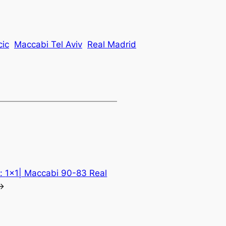
cic
Maccabi Tel Aviv
Real Madrid
e:
1×1| Maccabi 90-83 Real
→