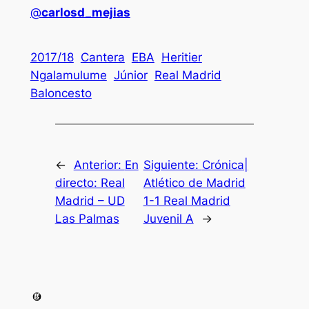
@
carlosd_mejias
2017/18
Cantera
EBA
Heritier
Ngalamulume
Júnior
Real Madrid
Baloncesto
←
Anterior:
En
Siguiente:
Crónica|
directo: Real
Atlético de Madrid
Madrid – UD
1-1 Real Madrid
Las Palmas
Juvenil A
→