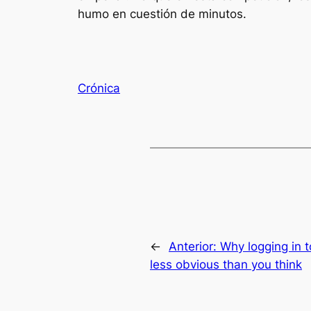
humo en cuestión de minutos.
Crónica
←
Anterior:
Why logging in 
less obvious than you think