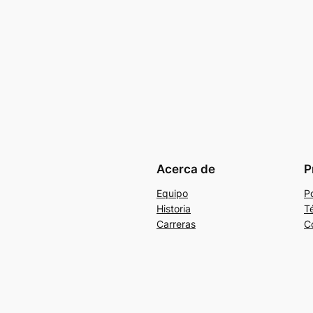
Acerca de
P
Equipo
Po
Historia
T
Carreras
C