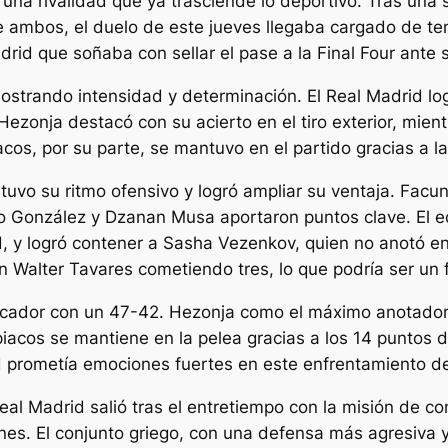
una rivalidad que ya trasciende lo deportivo. Tras una s
tre ambos, el duelo de este jueves llegaba cargado de te
drid que soñaba con sellar el pase a la Final Four ante s
rando intensidad y determinación. El Real Madrid logró 
ezonja destacó con su acierto en el tiro exterior, mien
cos, por su parte, se mantuvo en el partido gracias a l
tuvo su ritmo ofensivo y logró ampliar su ventaja. Facu
o González y Dzanan Musa aportaron puntos clave. El e
ad, y logró contener a Sasha Vezenkov, quien no anotó en
Walter Tavares cometiendo tres, lo que podría ser un 
arcador con un 47-42. Hezonja como el máximo anotador
os se mantiene en la pelea gracias a los 14 puntos de 
 prometía emociones fuertes en este enfrentamiento de
l Madrid salió tras el entretiempo con la misión de cons
anes. El conjunto griego, con una defensa más agresiva