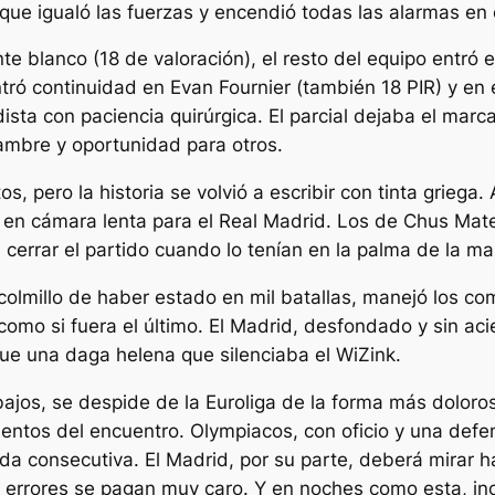
que igualó las fuerzas y encendió todas las alarmas en 
nte blanco (18 de valoración), el resto del equipo entr
tró continuidad en Evan Fournier (también 18 PIR) y en 
ta con paciencia quirúrgica. El parcial dejaba el marc
ambre y oportunidad para otros.
os, pero la historia se volvió a escribir con tinta grieg
a en cámara lenta para el Real Madrid. Los de Chus Mate
cerrar el partido cuando lo tenían en la palma de la ma
 colmillo de haber estado en mil batallas, manejó los 
mo si fuera el último. El Madrid, desfondado y sin aciert
 fue una daga helena que silenciaba el WiZink.
ibajos, se despide de la Euroliga de la forma más doloro
tos del encuentro. Olympiacos, con oficio y una defen
da consecutiva. El Madrid, por su parte, deberá mirar ha
 errores se pagan muy caro. Y en noches como esta, inc