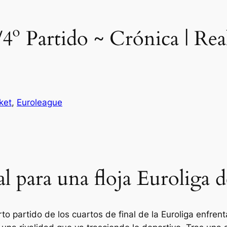
/4º Partido ~ Crónica | Re
ket
, 
Euroleague
al para una floja Euroliga 
to partido de los cuartos de final de la Euroliga enfre