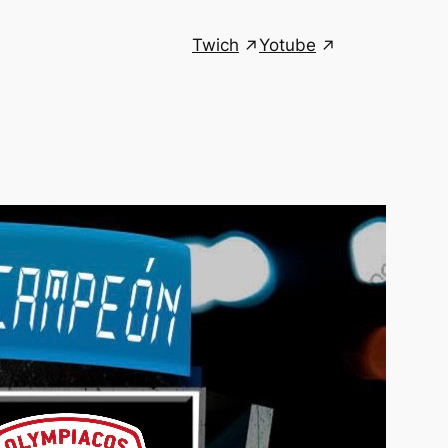
Twich
Yotube