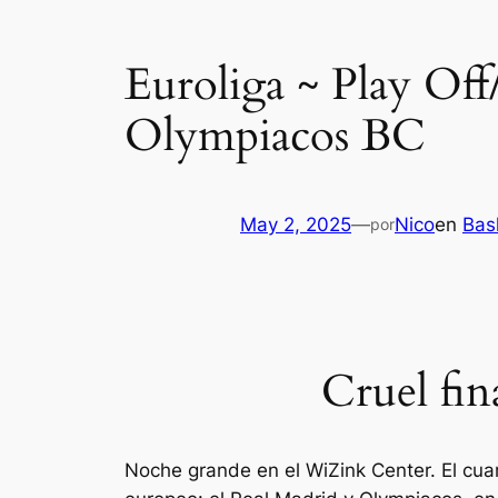
Euroliga ~ Play Off
Olympiacos BC
May 2, 2025
—
Nico
en
Bas
por
Cruel fin
Noche grande en el WiZink Center. El cuar