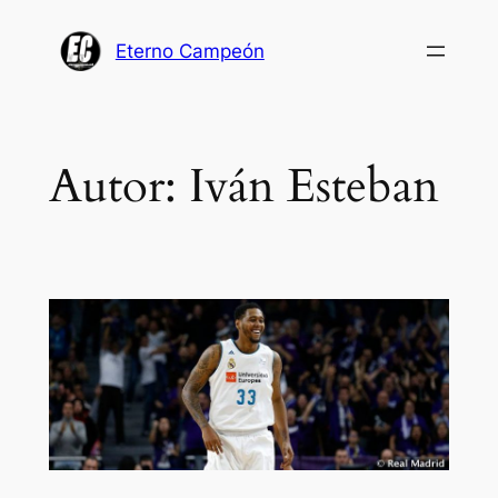
Saltar
al
Eterno Campeón
contenido
Autor:
Iván Esteban