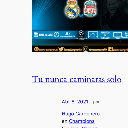
Tu nunca caminaras solo
Abr 6, 2021
—
por
Hugo Carbonero
en
Champions