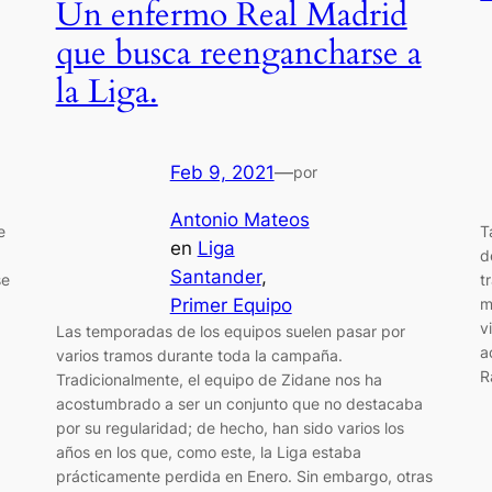
Un enfermo Real Madrid
que busca reengancharse a
la Liga.
Feb 9, 2021
—
por
Antonio Mateos
e
T
en
Liga
d
Santander
, 
se
t
Primer Equipo
m
v
Las temporadas de los equipos suelen pasar por
a
varios tramos durante toda la campaña.
R
Tradicionalmente, el equipo de Zidane nos ha
acostumbrado a ser un conjunto que no destacaba
por su regularidad; de hecho, han sido varios los
años en los que, como este, la Liga estaba
prácticamente perdida en Enero. Sin embargo, otras