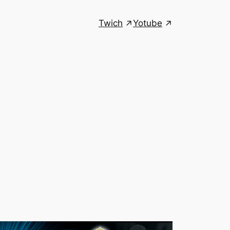
Twich
Yotube