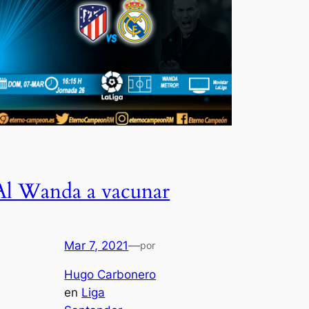
Al Wanda a vacunar
Mar 7, 2021
—
por
Hugo Carbonero
en
Liga