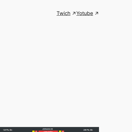
Twich
Yotube