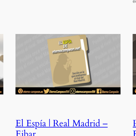
e
El Espía | Real Madrid –
Eibar