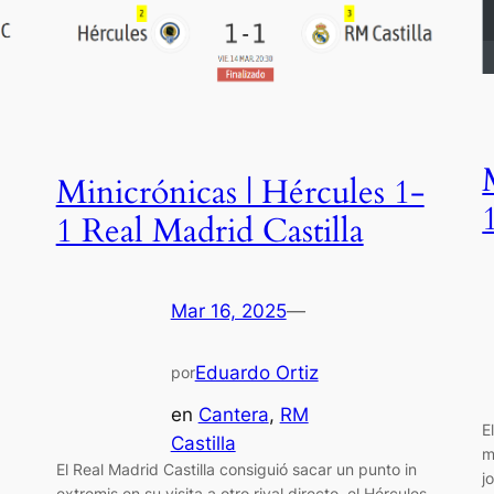
Minicrónicas | Hércules 1-
1 Real Madrid Castilla
Mar 16, 2025
—
Eduardo Ortiz
por
en
Cantera
, 
RM
E
Castilla
m
El Real Madrid Castilla consiguió sacar un punto in
j
extremis en su visita a otro rival directo, el Hércules,