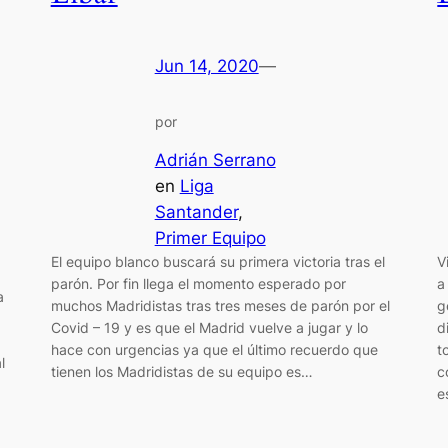
Jun 14, 2020
—
por
Adrián Serrano
en
Liga
Santander
, 
Primer Equipo
El equipo blanco buscará su primera victoria tras el
V
parón. Por fin llega el momento esperado por
a
a
muchos Madridistas tras tres meses de parón por el
g
Covid – 19 y es que el Madrid vuelve a jugar y lo
d
hace con urgencias ya que el último recuerdo que
t
l
tienen los Madridistas de su equipo es…
c
e