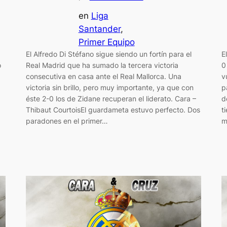
en
Liga
Santander
, 
Primer Equipo
El Alfredo Di Stéfano sigue siendo un fortín para el
E
o
Real Madrid que ha sumado la tercera victoria
0
consecutiva en casa ante el Real Mallorca. Una
v
victoria sin brillo, pero muy importante, ya que con
p
éste 2-0 los de Zidane recuperan el liderato. Cara –
d
Thibaut CourtoisEl guardameta estuvo perfecto. Dos
t
paradones en el primer…
m