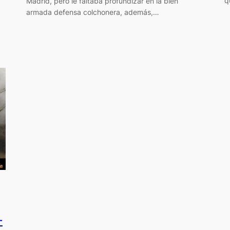
q
Madrid, pero le faltaba profundizar en la bien
armada defensa colchonera, además,…
-