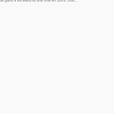
ue ganó a los Blancos una final en 2003. Dos…