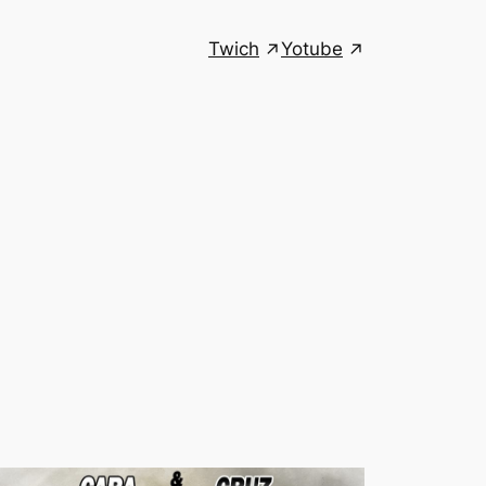
Twich
Yotube