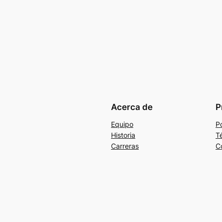
Acerca de
P
Equipo
Po
Historia
T
Carreras
C