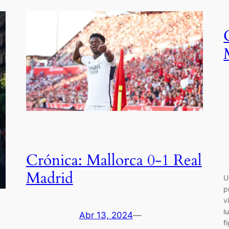
Crónica: Mallorca 0-1 Real
Madrid
U
p
v
l
Abr 13, 2024
—
f