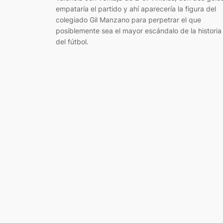
empataría el partido y ahí aparecería la figura del
colegiado Gil Manzano para perpetrar el que
posiblemente sea el mayor escándalo de la historia
del fútbol.