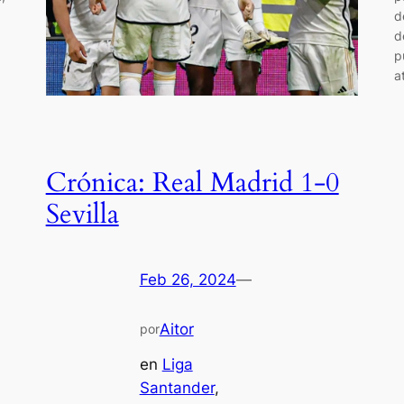
d
d
p
a
Crónica: Real Madrid 1-0
Sevilla
Feb 26, 2024
—
Aitor
por
en
Liga
Santander
, 