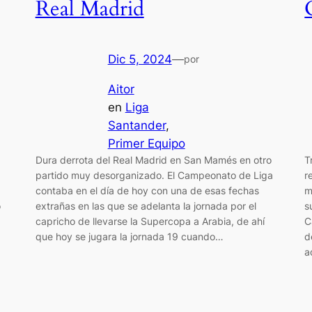
Real Madrid
Dic 5, 2024
—
por
Aitor
en
Liga
Santander
, 
Primer Equipo
Dura derrota del Real Madrid en San Mamés en otro
T
partido muy desorganizado. El Campeonato de Liga
r
contaba en el día de hoy con una de esas fechas
m
o
extrañas en las que se adelanta la jornada por el
s
capricho de llevarse la Supercopa a Arabia, de ahí
C
que hoy se jugara la jornada 19 cuando…
d
a