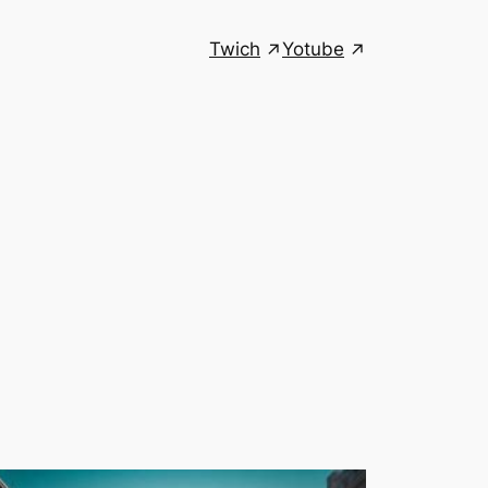
Twich
Yotube