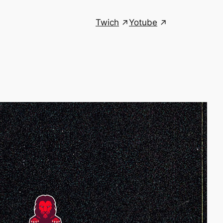
Twich
Yotube