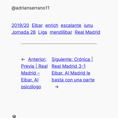
@adrianserrano11
2019/20
Eibar
enrich
escalante
iunu
Jornada 28
Liga
mendilibar
Real Madrid
←
Anterior:
Siguiente:
Crónica |
Previa | Real
Real Madrid 3-1
Madrid –
Eibar. Al Madrid le
Eibar. Al
basta con una parte
psicólogo
→