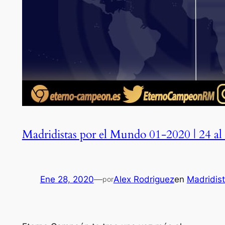
Madridistas por el Mundo 01-2020 | 24 al
Ene 28, 2020
—
Alex Rodriguez
en
Madridis
por