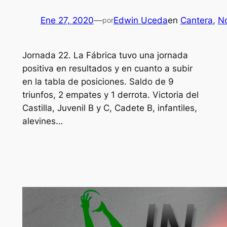
Ene 27, 2020
—
Edwin Uceda
en
Cantera
, 
No
por
Jornada 22. La Fábrica tuvo una jornada
positiva en resultados y en cuanto a subir
en la tabla de posiciones. Saldo de 9
triunfos, 2 empates y 1 derrota. Victoria del
Castilla, Juvenil B y C, Cadete B, infantiles,
alevines…