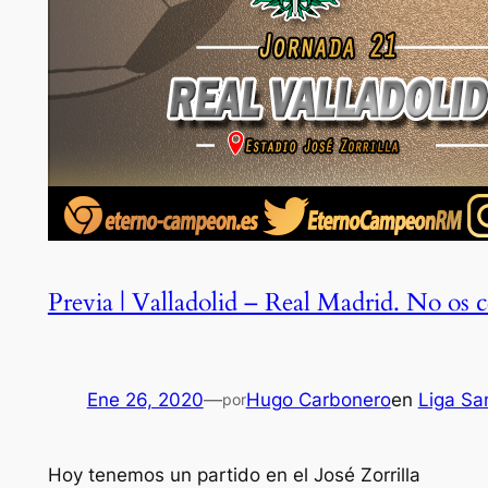
Previa | Valladolid – Real Madrid. No os
Ene 26, 2020
—
Hugo Carbonero
en
Liga Sa
por
Hoy tenemos un partido en el José Zorrilla