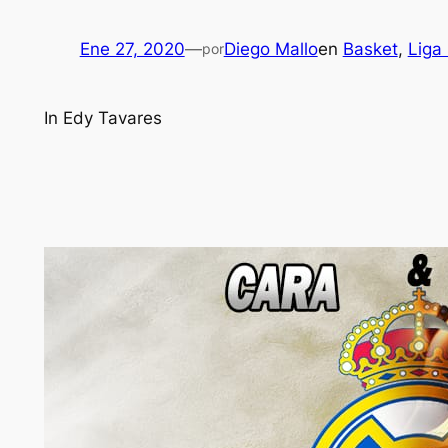
Ene 27, 2020
—
Diego Mallo
en
Basket
, 
Liga
por
In Edy Tavares