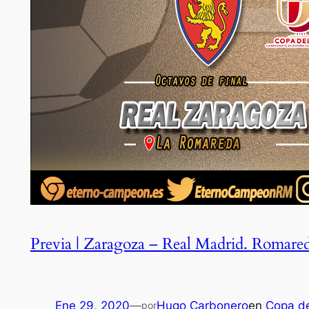
Previa | Zaragoza – Real Madrid. Romared
Ene 29, 2020
—
Hugo Carbonero
en
Copa de
por