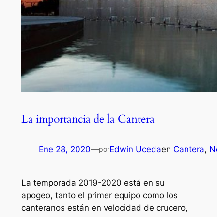
La importancia de la Cantera
Ene 28, 2020
—
Edwin Uceda
en
Cantera
, 
No
por
La temporada 2019-2020 está en su
apogeo, tanto el primer equipo como los
canteranos están en velocidad de crucero,