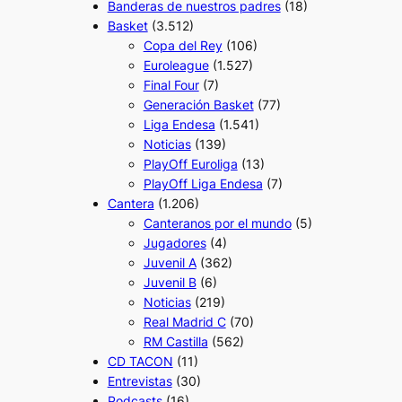
Banderas de nuestros padres
(18)
Basket
(3.512)
Copa del Rey
(106)
Euroleague
(1.527)
Final Four
(7)
Generación Basket
(77)
Liga Endesa
(1.541)
Noticias
(139)
PlayOff Euroliga
(13)
PlayOff Liga Endesa
(7)
Cantera
(1.206)
Canteranos por el mundo
(5)
Jugadores
(4)
Juvenil A
(362)
Juvenil B
(6)
Noticias
(219)
Real Madrid C
(70)
RM Castilla
(562)
CD TACON
(11)
Entrevistas
(30)
Podcasts
(16)