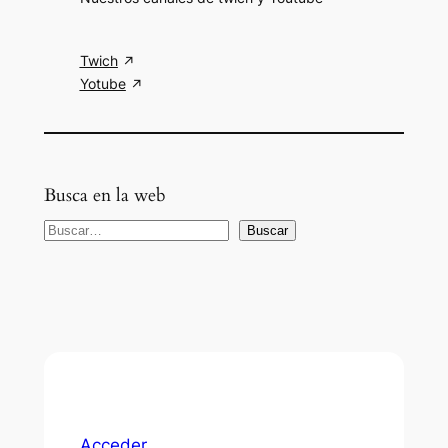
Twich
Yotube
Busca en la web
B
Buscar
u
s
c
a
r
Acceder