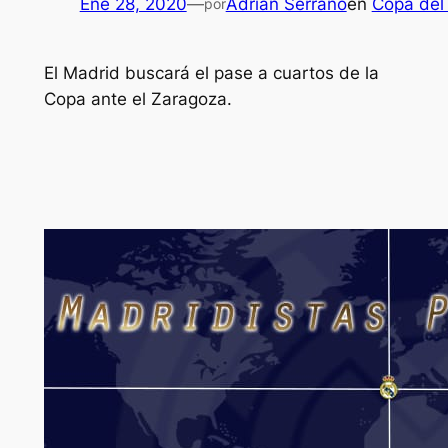
Ene 28, 2020
—
Adrián Serrano
en
Copa del
por
El Madrid buscará el pase a cuartos de la
Copa ante el Zaragoza.