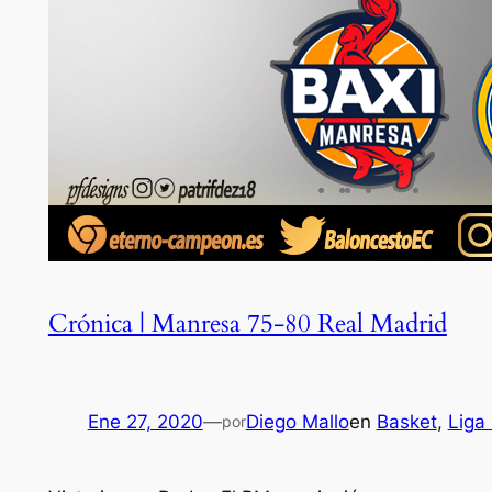
Crónica | Manresa 75-80 Real Madrid
Ene 27, 2020
—
Diego Mallo
en
Basket
, 
Liga
por