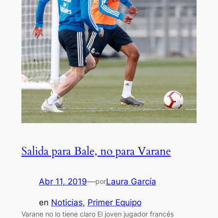
Salida para Bale, no para Varane
Abr 11, 2019
—
Laura García
por
en
Noticias
, 
Primer Equipo
Varane no lo tiene claro El joven jugador francés