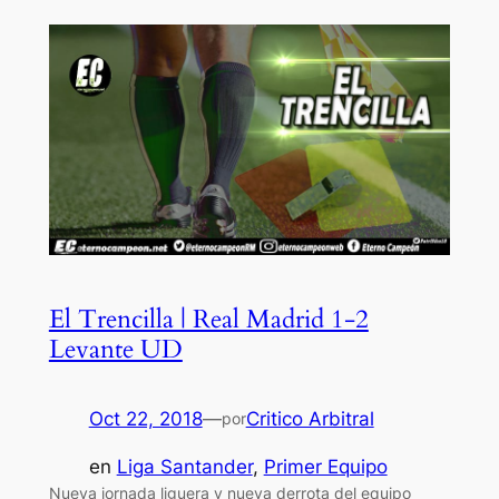
El Trencilla | Real Madrid 1-2
Levante UD
Oct 22, 2018
—
Critico Arbitral
por
en
Liga Santander
, 
Primer Equipo
Nueva jornada liguera y nueva derrota del equipo