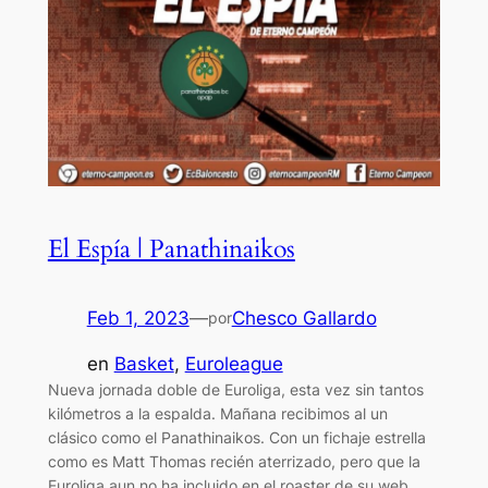
El Espía | Panathinaikos
Feb 1, 2023
—
Chesco Gallardo
por
en
Basket
, 
Euroleague
Nueva jornada doble de Euroliga, esta vez sin tantos
kilómetros a la espalda. Mañana recibimos al un
clásico como el Panathinaikos. Con un fichaje estrella
como es Matt Thomas recién aterrizado, pero que la
Euroliga aun no ha incluido en el roaster de su web.