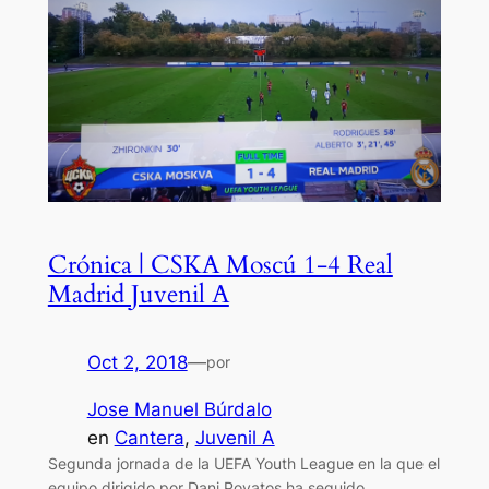
Crónica | CSKA Moscú 1-4 Real
Madrid Juvenil A
Oct 2, 2018
—
por
Jose Manuel Búrdalo
en
Cantera
, 
Juvenil A
Segunda jornada de la UEFA Youth League en la que el
equipo dirigido por Dani Poyatos ha seguido