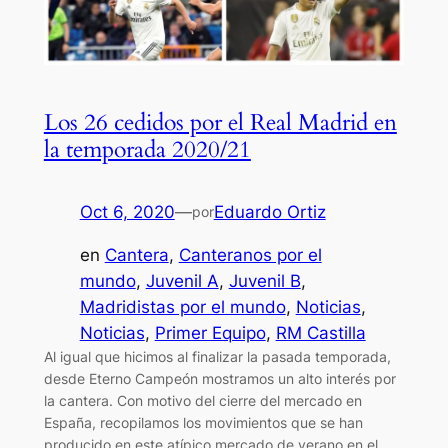
Los 26 cedidos por el Real Madrid en
la temporada 2020/21
Oct 6, 2020
—
Eduardo Ortiz
por
en
Cantera
, 
Canteranos por el
mundo
, 
Juvenil A
, 
Juvenil B
, 
Madridistas por el mundo
, 
Noticias
, 
Noticias
, 
Primer Equipo
, 
RM Castilla
Al igual que hicimos al finalizar la pasada temporada,
desde Eterno Campeón mostramos un alto interés por
la cantera. Con motivo del cierre del mercado en
España, recopilamos los movimientos que se han
producido en este atípico mercado de verano en el