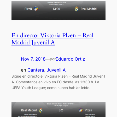
En directo: Viktoria Plzen – Real
Madrid Juvenil A
Nov 7, 2018
—
Eduardo Ortiz
por
en
Cantera
, 
Juvenil A
Sigue en directo el Viktoria Plzen – Real Madrid Juvenil
A. Comentarios en vivo en EC desde las 12:30 h. La
UEFA Youth League; como nunca habías leído.