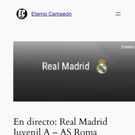
Saltar
al
Eterno Campeón
contenido
En directo: Real Madrid
Juvenil A – AS Roma