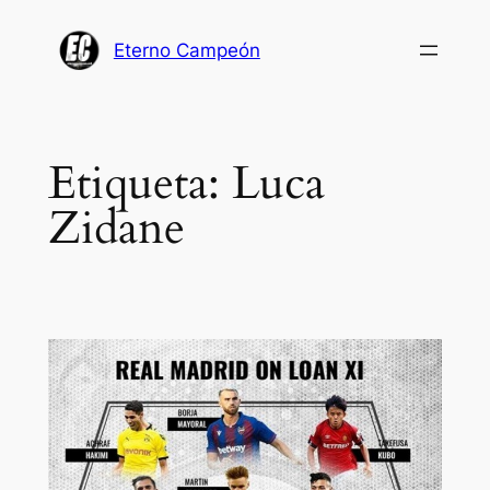
Saltar
al
Eterno Campeón
contenido
Etiqueta:
Luca
Zidane