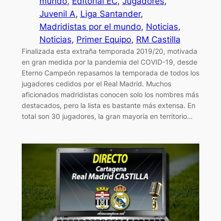
mundo
, 
Editorial EC
, 
Jugadores
, 
Juvenil A
, 
Liga Santander
, 
Madridistas por el mundo
, 
Noticias
, 
Noticias
, 
Primer Equipo
, 
RM Castilla
Finalizada esta extraña temporada 2019/20, motivada
en gran medida por la pandemia del COVID-19, desde
Eterno Campeón repasamos la temporada de todos los
jugadores cedidos por el Real Madrid. Muchos
aficionados madridistas conocen solo los nombres más
destacados, pero la lista es bastante más extensa. En
total son 30 jugadores, la gran mayoría en territorio…