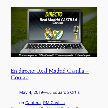
En directo: Real Madrid Castilla –
Coruxo
May 4, 2019
—
Eduardo Ortiz
por
en
Cantera
, 
RM Castilla