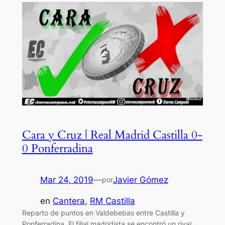
Cara y Cruz | Real Madrid Castilla 0-
0 Ponferradina
Mar 24, 2019
—
Javier Gómez
por
en
Cantera
, 
RM Castilla
Reparto de puntos en Valdebebas entre Castilla y
Ponferradina. El filial madridista se encontró un rival