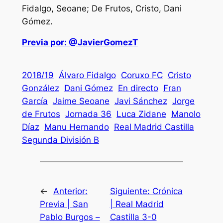
Fidalgo, Seoane; De Frutos, Cristo, Dani
Gómez.
Previa por: @JavierGomezT
2018/19
Álvaro Fidalgo
Coruxo FC
Cristo
González
Dani Gómez
En directo
Fran
García
Jaime Seoane
Javi Sánchez
Jorge
de Frutos
Jornada 36
Luca Zidane
Manolo
Díaz
Manu Hernando
Real Madrid Castilla
Segunda División B
←
Anterior:
Siguiente:
Crónica
Previa | San
| Real Madrid
Pablo Burgos –
Castilla 3-0