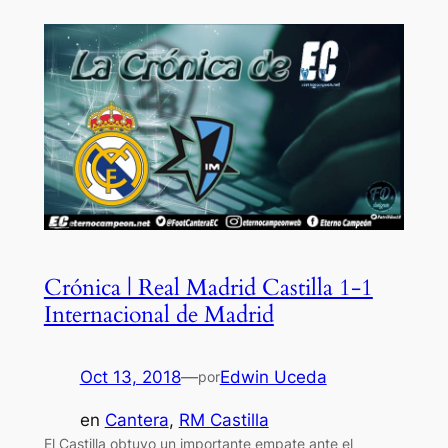
Crónica | Real Madrid Castilla 1-1
Internacional de Madrid
Oct 13, 2018
—
Edwin Uceda
por
en
Cantera
, 
RM Castilla
El Castilla obtuvo un importante empate ante el