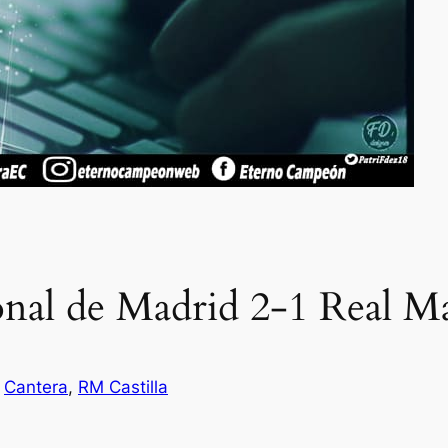
onal de Madrid 2-1 Real Ma
n
Cantera
, 
RM Castilla