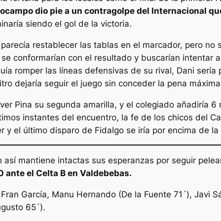
ocampo dio pie a un contragolpe del Internacional que
inaría siendo el gol de la victoria.
ni parecía restablecer las tablas en el marcador, pero no 
se conformarían con el resultado y buscarían intentar a
guía romper las líneas defensivas de su rival, Dani sería
bitro dejaría seguir el juego sin conceder la pena máxima
s ver Pina su segunda amarilla, y el colegiado añadiría
timos instantes del encuentro, la fe de los chicos del Ca
 el último disparo de Fidalgo se iría por encima de la p
n así mantiene intactas sus esperanzas por seguir pele
0 ante el Celta B en Valdebebas.
 Fran García, Manu Hernando (De la Fuente 71´), Javi Sá
gusto 65´).