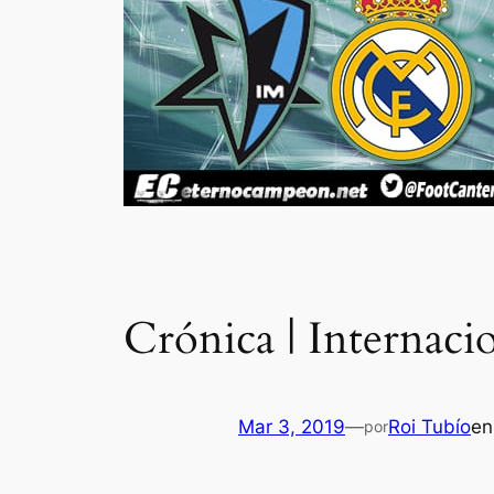
Crónica | Internaci
Mar 3, 2019
—
Roi Tubío
e
por