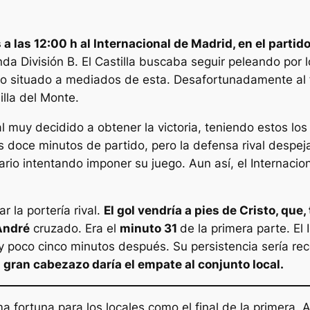
s a las 12:00 h al Internacional de Madrid, en el parti
da División B. El Castilla buscaba seguir peleando por l
ipo situado a mediados de esta. Desafortunadamente al 
lla del Monte.
 muy decidido a obtener la victoria, teniendo estos los 
s doce minutos de partido, pero la defensa rival despejar
rio intentando imponer su juego. Aun así, el Internacio
ar la portería rival.
El gol vendría a pies de Cristo, qu
André
cruzado. Era el
minuto 31
de la primera parte. El 
y poco cinco minutos después. Su persistencia sería 
 gran cabezazo daría el empate al conjunto local.
 fortuna para los locales como el final de la primera.