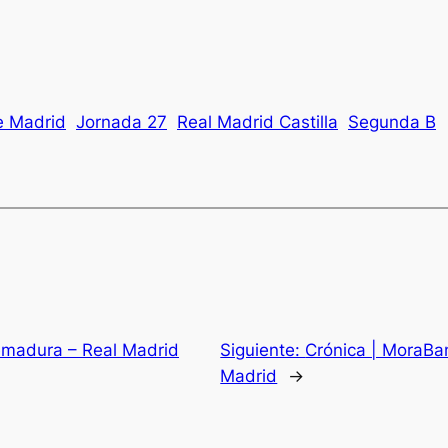
e Madrid
Jornada 27
Real Madrid Castilla
Segunda B
remadura – Real Madrid
Siguiente:
Crónica | MoraBa
Madrid
→