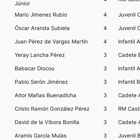
Júnior
Mario Jimenez Rubio
4
Juvenil 
Óscar Aranda Subiela
4
Juvenil 
Juan Pérez de Vargas Martín
4
Infantil 
Yeray Lancha Pérez
3
Cadete 
Babacar Diocou
3
Infantil 
Pablo Serón Jiménez
3
Infantil B
Aitor Mañas Buenadicha
3
Cadete 
Cristo Ramón González Pérez
3
RM Casti
David de la Víbora Bonilla
3
Cadete 
Aramis García Mulas
3
Juvenil 