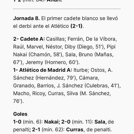
Jornada 8.
El primer cadete blanco se llevó
el derbi ante el Atlético
(2-1)
.
2- Cadete A:
Casillas; Ferrán, De la Víbora,
Raúl, Marvel, Néstor, Diby (Diego, 51′), Pipi
Nakai (Chamón, 58′), Sala, Bruno (Mañas,
67′), Jeremy (Hornero, 60′).
1-
Atlético de Madrid A:
Iturbe; Ostos, A.
Sánchez (Hernández, 79′), Cámara,
Granado, Barrios, J. Sánchez (Culebras, 41′),
Macho, Ricoy, Curras, Silva (M. Sánchez,
76′).
Goles
1-0
(min. 6):
Nakai; 2-0
(min. 11):
Sala,
de
penalti
; 2-1
(min. 62):
Curras
, de penalti.