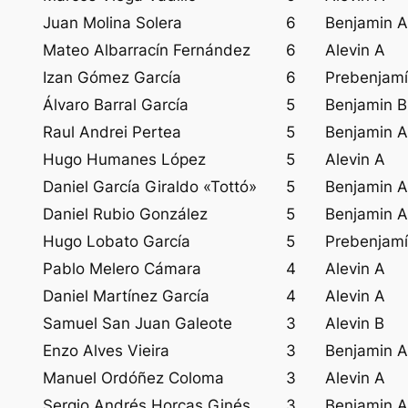
Juan Molina Solera
6
Benjamin A
Mateo Albarracín Fernández
6
Alevin A
Izan Gómez García
6
Prebenjam
Álvaro Barral García
5
Benjamin B
Raul Andrei Pertea
5
Benjamin A
Hugo Humanes López
5
Alevin A
Daniel García Giraldo «Tottó»
5
Benjamin A
Daniel Rubio González
5
Benjamin A
Hugo Lobato García
5
Prebenjam
Pablo Melero Cámara
4
Alevin A
Daniel Martínez García
4
Alevin A
Samuel San Juan Galeote
3
Alevin B
Enzo Alves Vieira
3
Benjamin A
Manuel Ordóñez Coloma
3
Alevin A
Sergio Andrés Horcas Ginés
3
Benjamin A