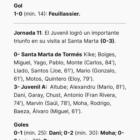
Gol
1-0
(min. 14):
Feuillassier.
Jornada 11
. El Juvenil logró un importante
triunfo en su visita al Santa Marta
(0-3)
.
0- Santa Marta de Tormés
Kike; Boiges,
Miguel, Yago, Pablo, Monte (Carlos, 84′),
Llado, Santos (Joe, 61′), Mario (Gonzalo,
61′), Motos, Quintero (Eloy, 79′).
3- Juvenil A
:
Altube; Alexandru (Mario, 81′),
Dani, Garay, Chust, Antonio (Fran Rivera,
74′), Marvin (Saúl, 78′), Moha, Rodrigo,
Baeza, Álvaro (Miguel, 61′).
Goles
0-1
(min. 25):
Dani; 0-2
(min. 30):
Moha; 0-