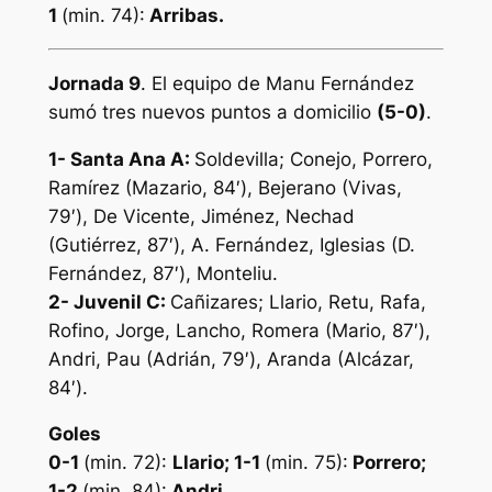
1
(min. 74):
Arribas
.
Jornada 9
. El equipo de Manu Fernández
sumó tres nuevos puntos a domicilio
(5-0)
.
1- Santa Ana A:
Soldevilla; Conejo, Porrero,
Ramírez (Mazario, 84′), Bejerano (Vivas,
79′), De Vicente, Jiménez, Nechad
(Gutiérrez, 87′), A. Fernández, Iglesias (D.
Fernández, 87′), Monteliu.
2-
Juvenil C:
Cañizares; Llario, Retu, Rafa,
Rofino, Jorge, Lancho, Romera (Mario, 87′),
Andri, Pau (Adrián, 79′), Aranda (Alcázar,
84′).
Goles
0-1
(min. 72):
Llario; 1-1
(min. 75):
Porrero;
1-2
(min. 84):
Andri.