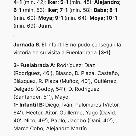
4-1
(min. 42):
Iker; 5-1
(min. 45):
Alejandro;
6-1
(min. 53):
Iker; 7-1
(min. 58):
Baba; 8-1
(min. 60):
Moya; 9-1
(min. 64):
Moya; 10-1
(min. 69):
Juan
.
Jornada 6.
El Infantil B no pudo conseguir la
victoria en su visita a Fuenlabrada
(3-1)
.
3-
Fuelabrada A:
Rodríguez; Díaz
(Rodríguez, 46′), Blasco, D. Plaza, Castaño,
Blázquez, R. Plaza (Muñoz, 40′), Gutiérrez,
Delgado (Godoy, 54′), D. Rodríguez
(Santander, 51′), Mayo.
1-
Infantil B:
Diego; Iván, Palomares (Víctor,
64′), Héctor, Aitor, Guillermo, Yago (David,
40′, Nico, 49′), Pablo, Jacobo (Dani, 40′),
Marco Cobo, Alejandro Martín