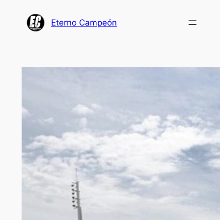
Saltar
al
Eterno Campeón
contenido