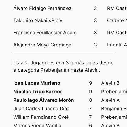
Álvaro Fidalgo Fernández
3
RM Casti
Takuhiro Nakai «Pipi»
3
Cadete 
Francisco Feuillassier Ábalo
3
RM Casti
Alejandro Moya Grediaga
3
Infantil 
Lista 2. Jugadores con 3 o más goles desde
la categoría Prebenjamín hasta Alevín.
Izan Lucas Muriano
9
Alevin B
Nicolás Trigo Barrios
9
Prebenjam
Paulo Iago Álvarez Morón
8
Alevin A
Juan Carlos Lucena Díaz
7
Benjamin B
William Ferndinand Cvek
7
Prebenjam
Marcos Viega Vadillo
6
Alevin A