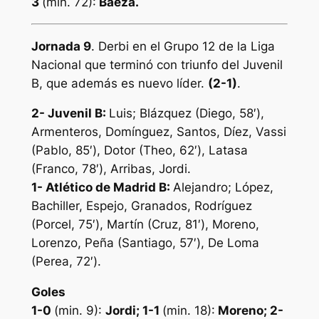
3
(min. 72):
Baeza.
Jornada 9
. Derbi en el Grupo 12 de la Liga
Nacional que terminó con triunfo del Juvenil
B, que además es nuevo líder.
(2-1)
.
2- Juvenil B
:
Luis; Blázquez (Diego, 58′),
Armenteros, Domínguez, Santos, Díez, Vassi
(Pablo, 85′), Dotor (Theo, 62′), Latasa
(Franco, 78′), Arribas, Jordi.
1- Atlético de Madrid B:
Alejandro; López,
Bachiller, Espejo, Granados, Rodríguez
(Porcel, 75′), Martín (Cruz, 81′), Moreno,
Lorenzo, Peña (Santiago, 57′), De Loma
(Perea, 72′).
Goles
1-0
(min. 9):
Jordi; 1-1
(min. 18):
Moreno; 2-