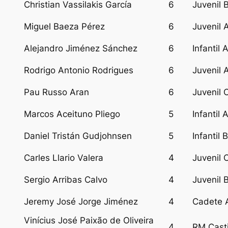
Christian Vassilakis García
6
Juvenil 
Miguel Baeza Pérez
6
Juvenil 
Alejandro Jiménez Sánchez
6
Infantil 
Rodrigo Antonio Rodrigues
6
Juvenil 
Pau Russo Aran
6
Juvenil 
Marcos Aceituno Pliego
5
Infantil 
Daniel Tristán Gudjohnsen
5
Infantil B
Carles Llario Valera
4
Juvenil 
Sergio Arribas Calvo
4
Juvenil 
Jeremy José Jorge Jiménez
4
Cadete 
Vinícius José Paixão de Oliveira
4
RM Casti