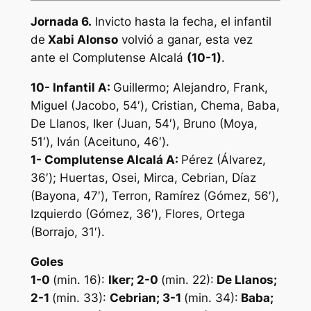
Jornada 6.
Invicto hasta la fecha, el infantil
de
Xabi Alonso
volvió a ganar, esta vez
ante el Complutense Alcalá
(10-1)
.
10- Infantil A
:
Guillermo; Alejandro, Frank,
Miguel (Jacobo, 54′), Cristian, Chema, Baba,
De Llanos, Iker (Juan, 54′), Bruno (Moya,
51′), Iván (Aceituno, 46′).
1- Complutense Alcalá A:
Pérez (Álvarez,
36′); Huertas, Osei, Mirca, Cebrian, Díaz
(Bayona, 47′), Terron, Ramírez (Gómez, 56′),
Izquierdo (Gómez, 36′), Flores, Ortega
(Borrajo, 31′).
Goles
1-0
(min. 16):
Iker
; 2-0
(min. 22):
De Llanos;
2-1
(min. 33):
Cebrian; 3-1
(min. 34):
Baba;