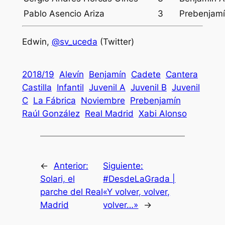
Pablo Asencio Ariza
3
Prebenjam
Edwin,
@sv_uceda
(Twitter)
2018/19
Alevín
Benjamín
Cadete
Cantera
Castilla
Infantil
Juvenil A
Juvenil B
Juvenil
C
La Fábrica
Noviembre
Prebenjamín
Raúl González
Real Madrid
Xabi Alonso
←
Anterior:
Siguiente:
Solari, el
#DesdeLaGrada |
parche del Real
«Y volver, volver,
Madrid
volver…»
→