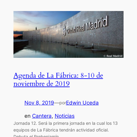
Agenda de La Fábrica: 8-10 de
noviembre de 2019
Nov 8, 2019
—
Edwin Uceda
por
en
Cantera
, 
Noticias
Jornada 12. Será la primera jornada en la cual los 13
equipos de La Fábrica tendrán actividad oficial.
Debuta el Prebenjamín.