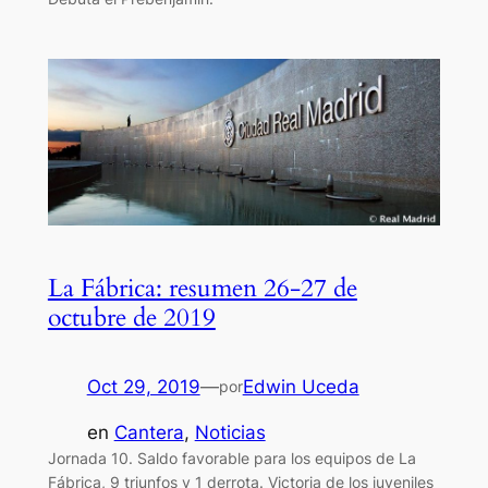
La Fábrica: resumen 26-27 de
octubre de 2019
Oct 29, 2019
—
Edwin Uceda
por
en
Cantera
, 
Noticias
Jornada 10. Saldo favorable para los equipos de La
Fábrica, 9 triunfos y 1 derrota. Victoria de los juveniles