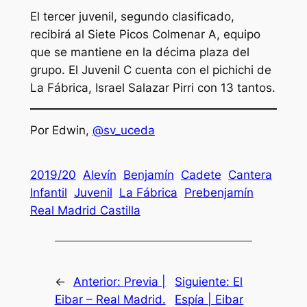
El tercer juvenil, segundo clasificado,
recibirá al Siete Picos Colmenar A, equipo
que se mantiene en la décima plaza del
grupo. El Juvenil C cuenta con el pichichi de
La Fábrica, Israel Salazar Pirri con 13 tantos.
Por Edwin,
@sv_uceda
2019/20
Alevín
Benjamín
Cadete
Cantera
Infantil
Juvenil
La Fábrica
Prebenjamín
Real Madrid Castilla
←
Anterior:
Previa |
Siguiente:
El
Eibar – Real Madrid.
Espía | Eibar