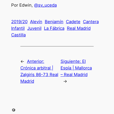
Por Edwin,
@sv_uceda
2019/20
Alevín
Benjamín
Cadete
Cantera
Infantil
Juvenil
La Fábrica
Real Madrid
Castilla
←
Anterior:
Siguiente:
El
Crónica arbitral |
Espía | Mallorca
Zalgiris 86-73 Real
– Real Madrid
Madrid
→