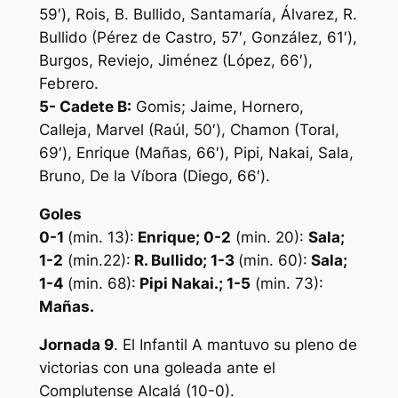
59′), Rois, B. Bullido, Santamaría, Álvarez, R.
Bullido (Pérez de Castro, 57′, González, 61′),
Burgos, Reviejo, Jiménez (López, 66′),
Febrero.
5-
Cadete B:
Gomis; Jaime, Hornero,
Calleja, Marvel (Raúl, 50′), Chamon (Toral,
69′), Enrique (Mañas, 66′), Pipi, Nakai, Sala,
Bruno, De la Víbora (Diego, 66′).
Goles
0-1
(min. 13):
Enrique
; 0-2
(min. 20):
Sala;
1-2
(min.22):
R. Bullido; 1-3
(min. 60):
Sala;
1-4
(min. 68):
Pipi Nakai.; 1-5
(min. 73):
Mañas.
Jornada 9
. El Infantil A mantuvo su pleno de
victorias con una goleada ante el
Complutense Alcalá (10-0).