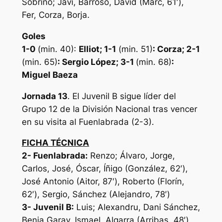
Sobrino; Javi, Barroso, David (Marc, 61′),
Fer, Corza, Borja.
Goles
1-0
(min. 40):
Elliot
; 1-1
(min. 51)
: Corza; 2-1
(min. 65)
: Sergio López; 3-1
(min. 68)
:
Miguel Baeza
Jornada 13
. El Juvenil B sigue líder del
Grupo 12 de la División Nacional tras vencer
en su visita al Fuenlabrada (2-3).
FICHA TÉCNICA
2-
Fuenlabrada
:
Renzo; Álvaro, Jorge,
Carlos, José, Óscar, Íñigo (González, 62′),
José Antonio (Aitor, 87′), Roberto (Florín,
62′), Sergio, Sánchez (Alejandro, 78′)
3-
Juvenil B
:
Luis; Alexandru, Dani Sánchez,
Benja Garay, Ismael, Algarra (Arribas, 48′),