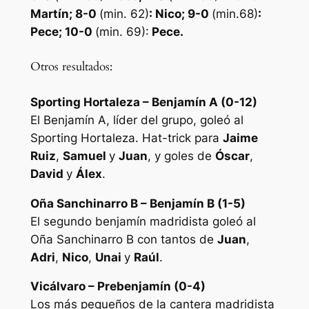
Martín; 8-0
(min. 62)
: Nico; 9-0
(min.68)
:
Pece; 10-0
(min. 69):
Pece
.
Otros resultados:
Sporting Hortaleza – Benjamín A (0-12)
El Benjamín A, líder del grupo, goleó al
Sporting Hortaleza.
Hat-trick
para
Jaime
Ruiz
,
Samuel
y
Juan
, y goles de
Óscar
,
David
y
Álex
.
Oña Sanchinarro B – Benjamín B (1-5)
El segundo benjamín madridista goleó al
Oña Sanchinarro B con tantos de
Juan
,
Adri
,
Nico
,
Unai
y
Raúl
.
Vicálvaro – Prebenjamín (0-4)
Los más pequeños de la cantera madridista