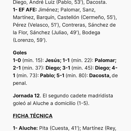
Diego, André Luiz (Pablo, 53′), Dacosta.
1- EF AFE:
Jiménez; Palomar, Sanz,
Martínez, Barquín, Castellón (Cermeño, 55′),
Pérez (Velasco, 51′), Contreras, Sánchez de
la Flor, Sánchez (Juliao, 49′), Bodega
(Lorenzo, 59′).
Goles
1-0
(min. 15):
Jesús
; 1-1
(min. 22):
Palomar
;
2-1
(min. 37):
Diego
;
3-1
(min. 45):
Diego; 4-
1
(min. 73):
Pablo; 5-1
(min. 80):
Dacosta,
de
penal.
Jornada 12
. El segundo cadete madridista
goleó al Aluche a domicilio (1-5).
FICHA TÉCNICA
1- Aluche:
Pita (Cuesta, 41′); Martínez (Rey,