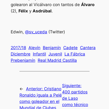
golearon al Vicálvaro con tantos de
Álvaro
(2),
Félix
y
Asdrúbal
.
Edwin,
@sv_uceda
(Twitter)
2017/18
Alevín
Benjamín
Cadete
Cantera
Diciembre
Infantil
Juvenil
La Fábrica
Prebenjamín
Real Madrid Castilla
Siguiente:
←
Anterior:
Cristiano
400 partidos
Ronaldo iguala a Pelé
de Laso
como goleador en el
como técnico
Mundial de Clubes