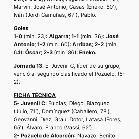
Marvin, José Antonio, Casas (Eneko, 80′),
Iván (Jordi Camuñas, 67′), Pablo.
Goles
1-0
(min. 23):
Algarra; 1-1
(min. 36):
José
Antonio;
1-2
(min. 60):
Arribas; 2-2
(min.
64):
Óscar; 2-3
(min. 86):
Eneko
.
Jornada 13
. El Juvenil C, líder de su grupo,
venció al segundo clasificado el Pozuelo. (5-
2).
FICHA TÉCNICA
5-
Juvenil C
: Fuidias; Diego, Blázquez
(Julio, 71′), Domínguez (Caballero, 78′),
Geovanni, Díez, Grau, Dotor, Latasa (Forés,
65′), Álvaro, Franco (Vassi, 62′).
2- Pozuelo de Alcorcón
: Navazo; Benito