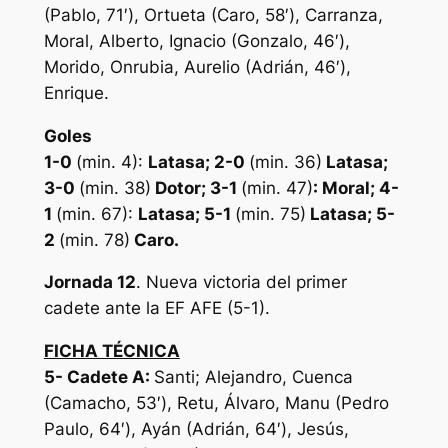
(Pablo, 71′), Ortueta (Caro, 58′), Carranza,
Moral, Alberto, Ignacio (Gonzalo, 46′),
Morido, Onrubia, Aurelio (Adrián, 46′),
Enrique.
Goles
1-0
(min. 4):
Latasa; 2-0
(min. 36)
Latasa;
3-0
(min. 38)
Dotor; 3-1
(min. 47)
: Moral; 4-
1
(min. 67):
Latasa; 5-1
(min. 75)
Latasa; 5-
2
(min. 78)
Caro
.
Jornada 12
. Nueva victoria del primer
cadete ante la EF AFE (5-1).
FICHA TÉCNICA
5-
Cadete A:
Santi; Alejandro, Cuenca
(Camacho, 53′), Retu, Álvaro, Manu (Pedro
Paulo, 64′), Ayán (Adrián, 64′), Jesús,