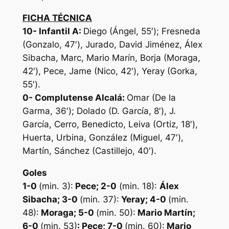
FICHA TÉCNICA
10-
Infantil A:
Diego (Ángel, 55′); Fresneda
(Gonzalo, 47′), Jurado, David Jiménez, Álex
Sibacha, Marc, Mario Marín, Borja (Moraga,
42′), Pece, Jame (Nico, 42′), Yeray (Gorka,
55′).
0-
Complutense Alcalá:
Omar (De la
Garma, 36′); Dolado (D. García, 8′), J.
García, Cerro, Benedicto, Leiva (Ortiz, 18′),
Huerta, Urbina, González (Miguel, 47′),
Martín, Sánchez (Castillejo, 40′).
Goles
1-0
(min. 3):
Pece; 2-0
(min. 18):
Álex
Sibacha
; 3-0
(min. 37):
Yeray; 4-0
(min.
48):
Moraga; 5-0
(min. 50):
Mario Martín;
6-0
(min. 53)
: Pece; 7-0
(min. 60):
Mario